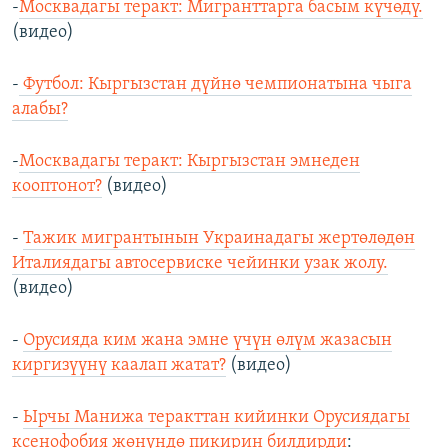
-
Москвадагы теракт: Мигранттарга басым күчөдү.
(видео)
-
Футбол: Кыргызстан дүйнө чемпионатына чыга
алабы?
-
Москвадагы теракт: Кыргызстан эмнеден
кооптонот?
(видео)
-
Тажик мигрантынын Украинадагы жертөлөдөн
Италиядагы автосервиске чейинки узак жолу.
(видео)
-
Орусияда ким жана эмне үчүн өлүм жазасын
киргизүүнү каалап жатат?
(видео)
-
Ырчы Манижа теракттан кийинки Орусиядагы
ксенофобия жөнүндө пикирин билдирди
: