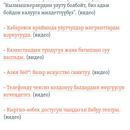
"Кылмышкерлердин улуту болбойт, биз адам
бойдон калууга милдеттүүбүз". (видео)
-
Хабаровск крайында улутчулдар мигранттарды
коркутууда.
(видео)
-
Казакстандын түндүгүн жана батышын суу
каптады.
(видео)
-
Азия 360°: базар искусство сыяктуу.
(видео)
-
Телефонду чексиз колдонуу балдардын өнүгүүсүн
кечеңдетет.
(видео)
-
Кыргыз-өзбек достугун чыңдаган Бабур театры.
(видео)