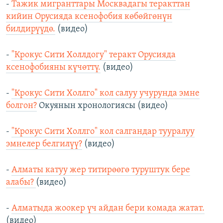
-
Тажик мигранттары Москвадагы теракттан
кийин Орусияда ксенофобия көбөйгөнүн
билдирүүдө.
(видео)
-
"Крокус Сити Холлдогу" теракт Орусияда
ксенофобияны күчөттү.
(видео)
-
"Крокус Сити Холлго" кол салуу учурунда эмне
болгон?
Окуянын хронологиясы (видео)
-
"Крокус Сити Холлго" кол салгандар тууралуу
эмнелер белгилүү?
(видео)
-
Алматы катуу жер титирөөгө туруштук бере
алабы?
(видео)
-
Алматыда жоокер үч айдан бери комада жатат.
(видео)