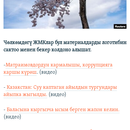
Чөлкөмдөгү ЖМКлар бул материалдарды логотибин
сактоо менен бекер колдоно алышат.
-
Матраимовдордун кармалышы, коррупцияга
каршы күрөш
. (видео)
-
Казакстан: Суу каптаган айылдын тургундары
айыпка жыгылды.
(видео)
-
Баласына кыргызча ысым берген жапон келин.
(видео)