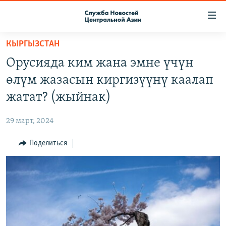
Ссылки
доступа
Вернуться
КЫРГЫЗСТАН
к
О ПРОЕКТЕ
Орусияда ким жана эмне үчүн
основному
ПОДПИСКА
содержанию
өлүм жазасын киргизүүнү каалап
КОНТАКТЫ
Вернутся
жатат? (жыйнак)
к
RFE/RL ДИРЕКТ
главной
29 март, 2024
НАСТОЯЩЕЕ ВРЕМЯ
навигации
Вернутся
Поделиться
МИГРАНТ МЕДИА
к
поиску