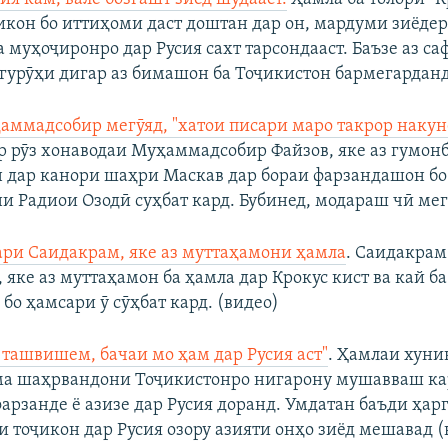
икон бо иттиҳоми даст доштан дар он, мардуми зиёдер
 муҳоҷиронро дар Русия сахт тарсондааст. Баъзе аз са
 гурӯҳи дигар аз бимашон ба Тоҷикистон бармегарданд
ммадсобир мегӯяд, "хатои писари маро такрор накун
р рӯз хонаводаи Муҳаммадсобир Файзов, яке аз гумон
 дар канори шаҳри Маскав дар бораи фарзандашон бо
и Радиои Озодӣ суҳбат кард. Бубинед, модараш чӣ мег
ри Саидакрам, яке аз муттаҳамони ҳамла
. Саидакрам
 яке аз муттаҳамон ба ҳамла дар Крокус кист ва кай ба
бо ҳамсари ӯ сӯҳбат кард. (видео)
 ташвишем, бачаи мо ҳам дар Русия аст"
. Ҳамлаи хуни
ма шаҳрвандони Тоҷикистонро нигарону мушавваш ка
фарзанде ё азизе дар Русия доранд. Умдатан баъди ҳар
и тоҷикон дар Русия озору азияти онҳо зиёд мешавад (