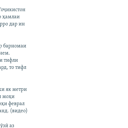
Тоҷикистон
р ҳамлаи
рро дар ин
р барномаи
нем.
ди тифли
рд, то тифл
хи як метри
и моҳи
оҳи феврал
нд. (видео)
ӯзӣ аз