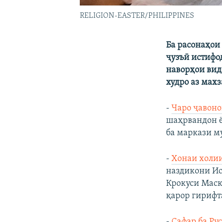
RELIGION-EASTER/PHILIPPINES
Ба расонаҳои 
ҷузъӣ истифо
наворҳои вид
худро аз мах
-
Чаро ҷавоно
шаҳрвандон ё
ба маркази м
-
Хонаи холии
наздикони Ис
Крокуси Маск
қарор гирифт
-
Сафар ба Рус