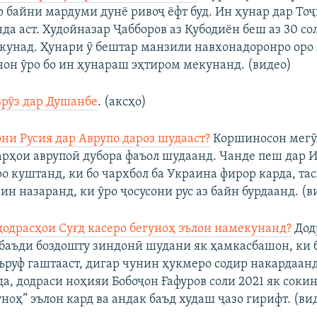
р байни мардуми дунё ривоҷ ёфт буд. Ин ҳунар дар То
да аст. Худойназар Ҷабборов аз Қубодиён беш аз 30 сол
кунад. Ҳунари ӯ бештар манзили навхонадоронро оро
нон ӯро бо ин ҳунараш эҳтиром мекунанд. (видео)
рӯз дар Душанбе
. (аксҳо)
они Русия дар Аврупо дароз шудааст?
Коршиносон мегӯя
арҳои аврупоӣ дубора фаъол шудаанд. Чанде пеш дар 
ро куштанд, ки бо чархбол ба Украина фирор карда, та
ин назаранд, ки ӯро ҷосусони рус аз байн бурдаанд. (в
додрасҳои Суғд касеро бегуноҳ эълон намекунанд?
Дод
 баъди боздошту зиндонӣ шудани як ҳамкасбашон, ки 
ъруф гаштааст, дигар чунин ҳукмеро содир накардаанд
а, додраси ноҳияи Бобоҷон Ғафуров соли 2021 як соки
ноҳ” эълон кард ва андак баъд худаш ҷазо гирифт. (ви