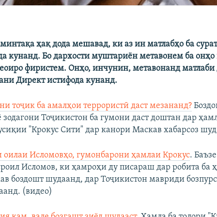
минтақа ҳақ дода мешавад, ки аз ин матлабҳо ба сурат
да кунанд. Бо дархости муштариён метавонем ба онҳо
еоиро фиристем. Онҳо, инчунин, метавонанд матлаби
зани Директ истифода кунанд.
ни тоҷик ба амалҳои террористӣ даст мезананд?
Боздо
 зодагони Тоҷикистон ба гумони даст доштан дар ҳам
усиқии "Крокус Сити" дар канори Маскав хабарсоз шуд
 оилаи Исломовҳо, гумонбарони ҳамлаи Крокус
. Баъзе
роил Исломов, ки ҳамроҳи ду писараш дар робита ба 
ав боздошт шудаанд, дар Тоҷикистон мавриди бозпур
аанд. (видео)
ия кам, вале бозгашт зиёд шудааст.
Ҳамла ба толори "К