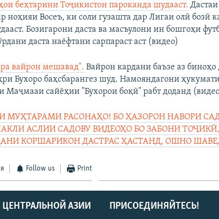
аҳои беҳтарини Тоҷикистон пароканда шудааст.
Дастаи
р ноҳияи Восеъ, ки соли гузашта дар Лигаи олӣ бозӣ к
дааст. Бозигарони даста ва масъулони ин бошгоҳи фут
ӯрдани даста наёфтани сарпараст аст (видео)
ора вайрон мешавад".
Вайрон кардани баъзе аз биноҳо
ри Бухоро баҳсбарангез шуд. Намояндагони ҳукумати
ди Маҷмааи сайёҳии "Бухорои боқӣ" рабт доданд (виде
 МУҲТАРАМИ РАСОНАҲО! БО ҲАЗОРОН НАВОРИ САД
ШАКЛИ АСЛИИ САДОВУ ВИДЕОҲО БО ЗАБОНИ ТОҶИКӢ,
ДАНИ КОРШАРИКОН ДАСТРАС ҲАСТАНД, ОШНО ШАВЕ
ся
Follow us
Print
 ЦЕНТРАЛЬНОЙ АЗИИ
ПРИСОЕДИНЯЙТЕСЬ!