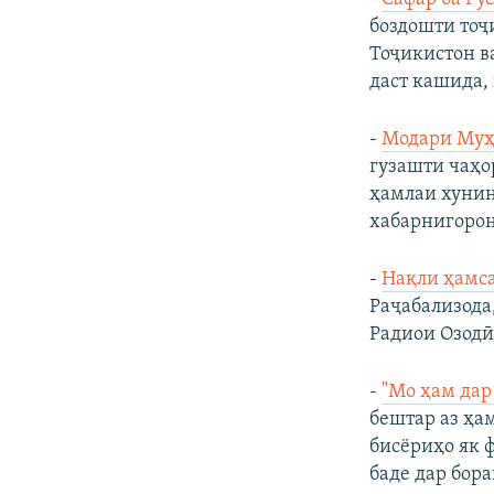
боздошти тоҷ
Тоҷикистон ва
даст кашида,
-
Модари Муҳа
гузашти чаҳо
ҳамлаи хунин
хабарнигорон
-
Нақли ҳамса
Раҷабализода,
Радиои Озодӣ 
-
"Мо ҳам дар
бештар аз ҳа
бисёриҳо як 
баде дар бора