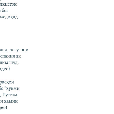
ҷикистон
 боз
 медиҳад.
нд, ҷосусони
Испания як
слим шуд.
идео)
расҳои
бо “ҳукми
. Рустам
ни ҳамин
део)