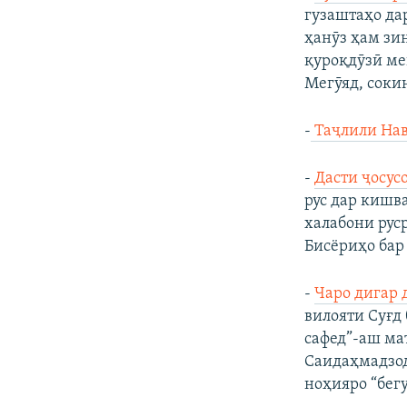
гузаштаҳо да
ҳанӯз ҳам зин
қуроқдӯзӣ ме
Мегӯяд, соки
-
Таҷлили Нав
-
Дасти ҷосус
рус дар кишв
халабони рус
Бисёриҳо бар 
-
Чаро дигар 
вилояти Суғд
сафед”-аш ма
Саидаҳмадзод
ноҳияро “бегу