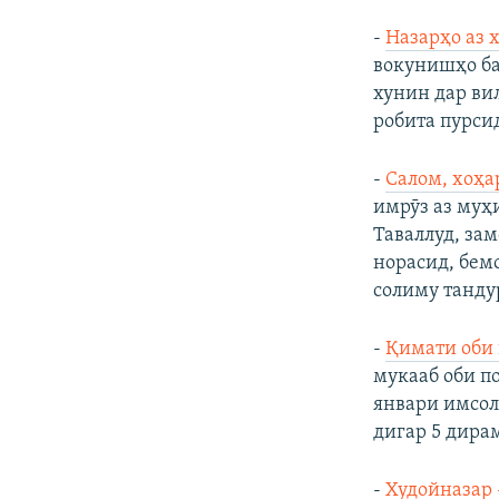
-
Назарҳо аз 
вокунишҳо ба
хунин дар ви
робита пурсид
-
Салом, хоҳа
имрӯз аз муҳ
Таваллуд, за
норасид, бемо
солиму тандур
-
Қимати оби 
мукааб оби по
январи имсол
дигар 5 дира
-
Худойназар 