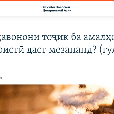
ҷавонони тоҷик ба амалҳ
ристӣ даст мезананд? (г
ся