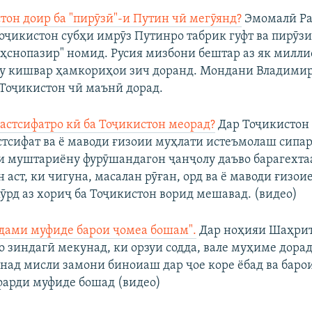
тон доир ба "пирӯзӣ"-и Путин чӣ мегӯянд?
Эмомалӣ Ра
оҷикистон субҳи имрӯз Путинро табрик гуфт ва пирӯзи
аҳснопазир" номид. Русия мизбони бештар аз як милл
 ду кишвар ҳамкориҳои зич доранд. Мондани Владими
 Тоҷикистон чӣ маънӣ дорад.
астсифатро кӣ ба Тоҷикистон меорад?
Дар Тоҷикистон
стсифат ва ё маводи ғизоии муҳлати истеъмолаш сипа
 муштариёну фурӯшандагон ҷанҷолу даъво барагехтаа
н аст, ки чигуна, масалан рӯған, орд ва ё маводи ғизои
хӯрд аз хориҷ ба Тоҷикистон ворид мешавад. (видео)
дами муфиде барои ҷомеа бошам".
Дар ноҳияи Шаҳрит
о зиндагӣ мекунад, ки орзуи содда, вале муҳиме дора
вонад мисли замони биноиаш дар ҷое коре ёбад ва баро
арди муфиде бошад (видео)