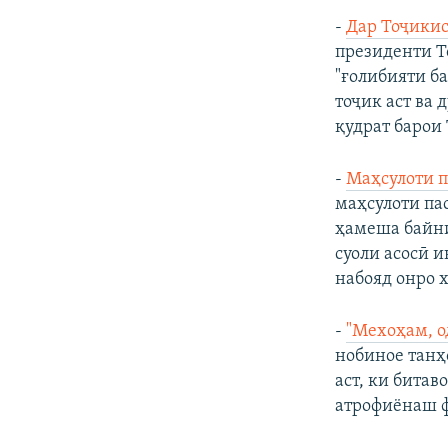
-
Дар Тоҷикис
президенти Т
"ғолибияти б
тоҷик аст ва
қудрат барои
-
Маҳсулоти п
маҳсулоти па
ҳамеша байни
суоли асосӣ и
набояд онро 
-
"Мехоҳам, о
нобиное танҳ
аст, ки бита
атрофиёнаш ф