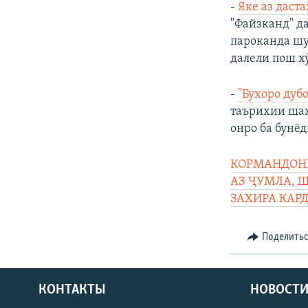
-
Яке аз даст
"Файзканд" да
пароканда шу
далели пош х
-
"Бухоро дуб
таърихии шаҳ
онро ба бунё
КОРМАНДОНИ
АЗ ҶУМЛА, 
ЗАХИРА КАР
Поделить
КОНТАКТЫ
НОВОСТИ