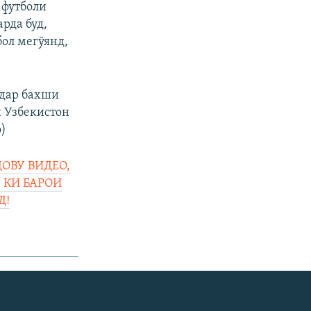
 футболи
арда буд,
бол мегӯянд,
 дар бахши
 Узбекистон
о)
ОВУ ВИДЕО,
 КИ БАРОИ
Д!