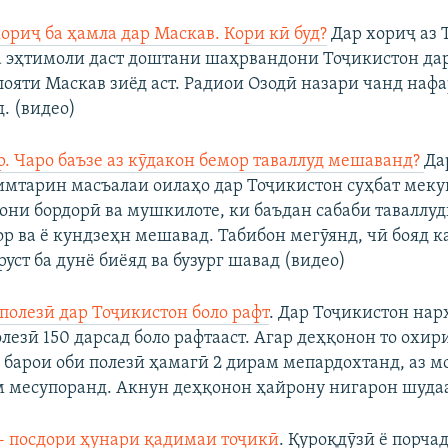
хориҷ ба ҳамла дар Маскав. Кори кӣ буд?
Дар хориҷ аз 
 эҳтимоли даст доштани шаҳрвандони Тоҷикистон да
лояти Маскав зиёд аст. Радиои Озодӣ назари чанд нафа
. (видео)
р. Чаро баъзе аз кӯдакон бемор таваллуд мешаванд?
Да
имтарин масъалаи оилаҳо дар Тоҷикистон суҳбат меку
мони бордорӣ ва мушкилоте, ки баъдан сабаби таваллу
р ва ё кундзеҳн мешавад. Табибон мегӯянд, чӣ бояд ка
уст ба дунё биёяд ва бузург шавад (видео)
полезӣ дар Тоҷикистон боло рафт
. Дар Тоҷикистон нар
лезӣ 150 дарсад боло рафтааст. Агар деҳқонон то охир
 барои оби полезӣ ҳамагӣ 2 дирам мепардохтанд, аз м
м месупоранд. Акнун деҳқонон ҳайрону нигарон шудаа
- посдори ҳунари қадимаи тоҷикӣ
. Қуроқдӯзӣ ё порчад