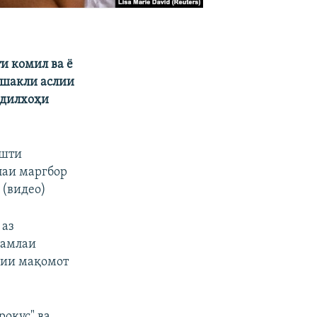
и комил ва ё
 шакли аслии
 дилхоҳи
шти
лаи маргбор
 (видео)
 аз
ҳамлаи
сии мақомот
рокус" ва