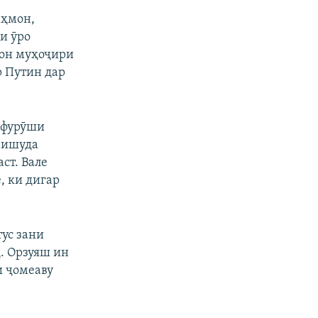
ҳмон,
и ӯро
ион муҳоҷири
р Путин дар
 фурӯши
ришуда
ст. Вале
е, ки дигар
ус зани
д. Орзуяш ин
и ҷомеаву