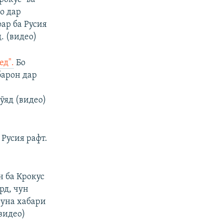
о дар
фар ба Русия
. (видео)
ед".
Бо
барон дар
ӯяд (видео)
 Русия рафт.
н ба Крокус
рд, чун
гуна хабари
видео)