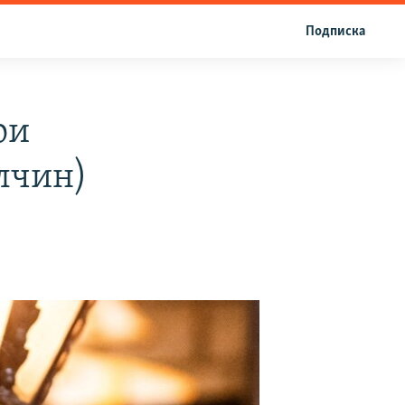
Подписка
ои
улчин)