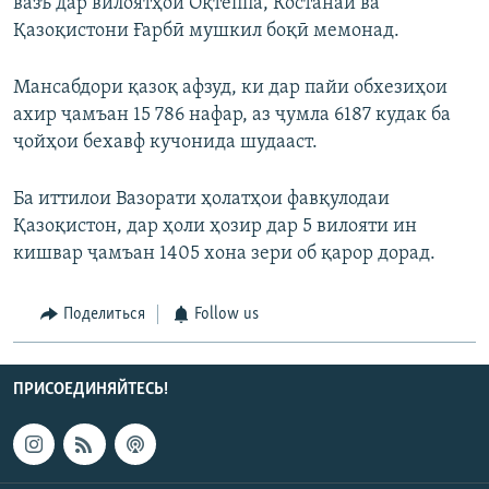
вазъ дар вилоятҳои Оқтеппа, Костанай ва
Қазоқистони Ғарбӣ мушкил боқӣ мемонад.
Мансабдори қазоқ афзуд, ки дар пайи обхезиҳои
ахир ҷамъан 15 786 нафар, аз ҷумла 6187 кудак ба
ҷойҳои бехавф кучонида шудааст.
Ба иттилои Вазорати ҳолатҳои фавқулодаи
Қазоқистон, дар ҳоли ҳозир дар 5 вилояти ин
кишвар ҷамъан 1405 хона зери об қарор дорад.
Поделиться
Follow us
ПРИСОЕДИНЯЙТЕСЬ!