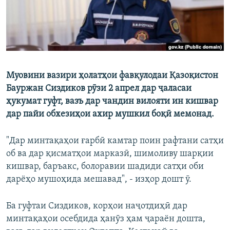
Муовини вазири ҳолатҳои фавқулодаи Қазоқистон
Бауржан Сиздиков рӯзи 2 апрел дар ҷаласаи
ҳукумат гуфт, вазъ дар чандин вилояти ин кишвар
дар пайи обхезиҳои ахир мушкил боқӣ мемонад.
"Дар минтақаҳои ғарбӣ камтар поин рафтани сатҳи
об ва дар қисматҳои марказӣ, шимоливу шарқии
кишвар, баръакс, болоравии шадиди сатҳи оби
дарёҳо мушоҳида мешавад", - изҳор дошт ӯ.
Ба гуфтаи Сиздиков, корҳои наҷотдиҳӣ дар
минтақаҳои осебдида ҳанӯз ҳам ҷараён дошта,