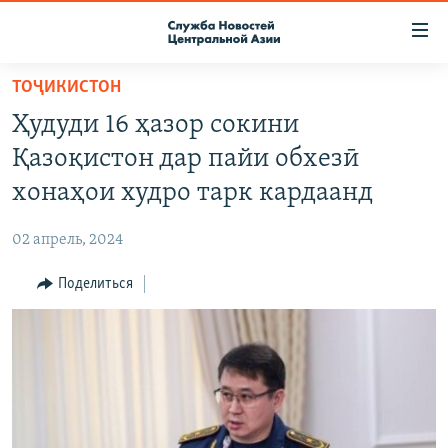
Ссылки
доступа
Вернуться
ТОҶИКИСТОН
к
О ПРОЕКТЕ
Ҳудуди 16 ҳазор сокини
основному
ПОДПИСКА
содержанию
Қазоқистон дар пайи обхезӣ
КОНТАКТЫ
Вернутся
хонаҳои худро тарк кардаанд
к
RFE/RL ДИРЕКТ
главной
02 апрель, 2024
НАСТОЯЩЕЕ ВРЕМЯ
навигации
Вернутся
Поделиться
МИГРАНТ МЕДИА
к
поиску