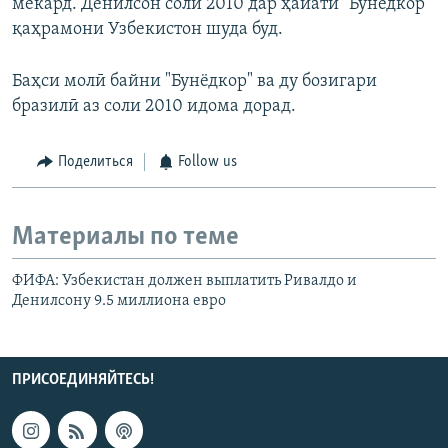
мекард. Денилсон соли 2010 дар ҳайати "Бунёдкор"
қаҳрамони Узбекистон шуда буд.
Баҳси молӣ байни "Бунёдкор" ва ду бозигари
бразилӣ аз соли 2010 идома дорад.
Поделиться
Follow us
Материалы по теме
ФИФА: Узбекистан должен выплатить Ривалдо и
Денилсону 9.5 миллиона евро
ПРИСОЕДИНЯЙТЕСЬ!