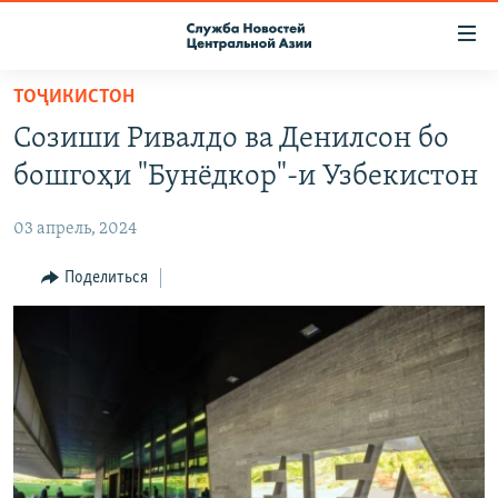
Ссылки
доступа
Вернуться
ТОҶИКИСТОН
к
О ПРОЕКТЕ
Созиши Ривалдо ва Денилсон бо
основному
ПОДПИСКА
содержанию
бошгоҳи "Бунёдкор"-и Узбекистон
КОНТАКТЫ
Вернутся
к
03 апрель, 2024
RFE/RL ДИРЕКТ
главной
НАСТОЯЩЕЕ ВРЕМЯ
Поделиться
навигации
Вернутся
МИГРАНТ МЕДИА
к
поиску