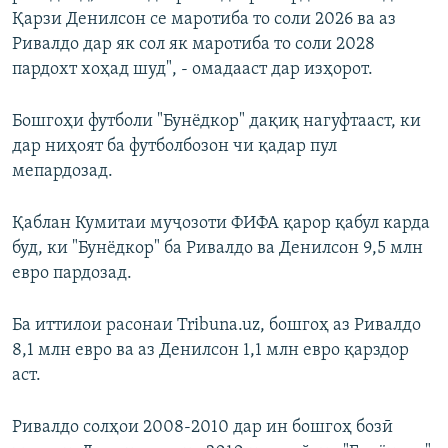
Қарзи Денилсон се маротиба то соли 2026 ва аз
Ривалдо дар як сол як маротиба то соли 2028
пардохт хоҳад шуд", - омадааст дар изҳорот.
Бошгоҳи футболи "Бунёдкор" дақиқ нагуфтааст, ки
дар ниҳоят ба футболбозон чи қадар пул
мепардозад.
Қаблан Кумитаи муҷозоти ФИФА қарор қабул карда
буд, ки "Бунёдкор" ба Ривалдо ва Денилсон 9,5 млн
евро пардозад.
Ба иттилои расонаи Tribuna.uz, бошгоҳ аз Ривалдо
8,1 млн евро ва аз Денилсон 1,1 млн евро қарздор
аст.
Ривалдо солҳои 2008-2010 дар ин бошгоҳ бозӣ