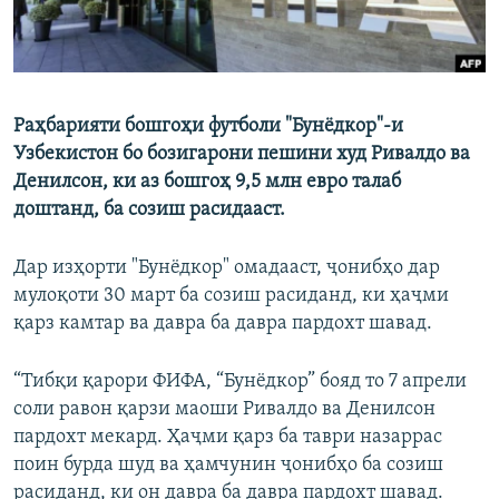
Раҳбарияти бошгоҳи футболи "Бунёдкор"-и
Узбекистон бо бозигарони пешини худ Ривалдо ва
Денилсон, ки аз бошгоҳ 9,5 млн евро талаб
доштанд, ба созиш расидааст.
Дар изҳорти "Бунёдкор" омадааст, ҷонибҳо дар
мулоқоти 30 март ба созиш расиданд, ки ҳаҷми
қарз камтар ва давра ба давра пардохт шавад.
“Тибқи қарори ФИФА, “Бунёдкор” бояд то 7 апрели
соли равон қарзи маоши Ривалдо ва Денилсон
пардохт мекард. Ҳаҷми қарз ба таври назаррас
поин бурда шуд ва ҳамчунин ҷонибҳо ба созиш
расиданд, ки он давра ба давра пардохт шавад.