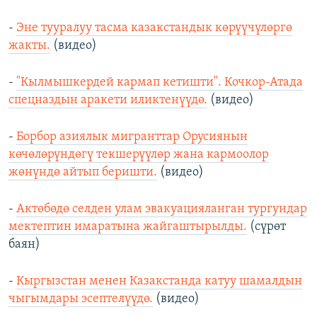
-
Эне тууралуу тасма казакстандык көрүүчүлөргө
жакты.
(видео)
-
"Кылмышкердей кармап кетишти". Кочкор-Атада
спецназдын аракети иликтенүүдө.
(видео)
-
Борбор азиялык мигранттар Орусиянын
көчөлөрүндөгү текшерүүлөр жана кармоолор
жөнүндө айтып беришти.
(видео)
-
Актөбөдө селден улам эвакуацияланган тургундар
мектептин имаратына жайгаштырылды.
(сүрөт
баян)
-
Кыргызстан менен Казакстанда катуу шамалдын
чыгымдары эсептелүүдө.
(видео)