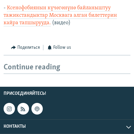
-
Ксенофобиянын күчөгөнүнө байланыштуу
тажикстандыктар Москвага алган билеттерин
кайра тапшырууда.
(видео)
Поделиться
Follow us
Continue reading
ПРИСОЕДИНЯЙТЕСЬ!
КОНТАКТЫ