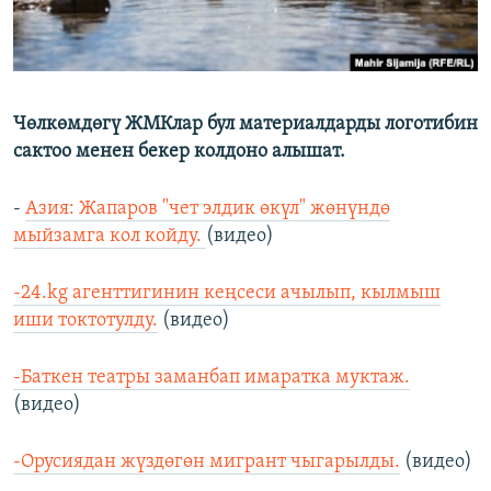
Чөлкөмдөгү ЖМКлар бул материалдарды логотибин
сактоо менен бекер колдоно алышат.
-
Азия: Жапаров "чет элдик өкүл" жөнүндө
мыйзамга кол койду.
(видео)
-24.kg агенттигинин кеңсеси ачылып, кылмыш
иши токтотулду.
(видео)
-Баткен театры заманбап имаратка муктаж.
(видео)
-Орусиядан жүздөгөн мигрант чыгарылды.
(видео)