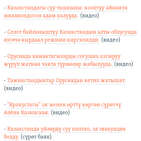
-
Казакстандагы суу ташкыны: кооптуу аймакта
миллиондогон адам калууда.
(видео)
-
Селге байланыштуу Казакстандын алты облусунда
өзгөчө кырдаал режими киргизилди.
(видео)
-
Орусияда камактагыларды согушка азгыруу
жүрүп жаткан чакта түрмөлөр жабылууда.
(видео)
-
Тажикстандыктар Орусиядан кетип жатышат.
(видео)
-
"Крокустагы" ок менен өрттү көргөн сүрөтчү
Алёна Казинская.
(видео)
-
К
азакстанда үйлөрдү суу каптап, эл эвакуация
болду.
(сүрөт баян)