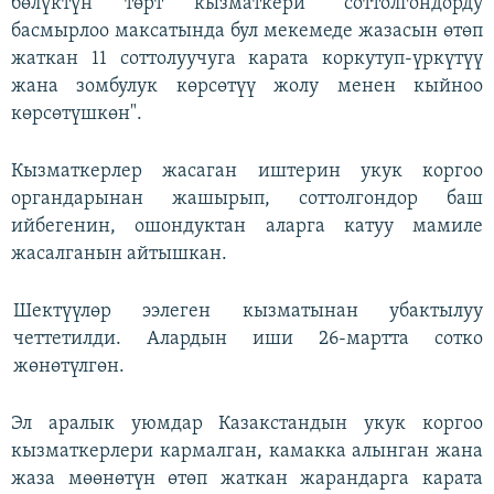
бөлүктүн төрт кызматкери "соттолгондорду
басмырлоо максатында бул мекемеде жазасын өтөп
жаткан 11 соттолуучуга карата коркутуп-үркүтүү
жана зомбулук көрсөтүү жолу менен кыйноо
көрсөтүшкөн".
Кызматкерлер жасаган иштерин укук коргоо
органдарынан жашырып, соттолгондор баш
ийбегенин, ошондуктан аларга катуу мамиле
жасалганын айтышкан.
Шектүүлөр ээлеген кызматынан убактылуу
четтетилди. Алардын иши 26-мартта сотко
жөнөтүлгөн.
Эл аралык уюмдар Казакстандын укук коргоо
кызматкерлери кармалган, камакка алынган жана
жаза мөөнөтүн өтөп жаткан жарандарга карата