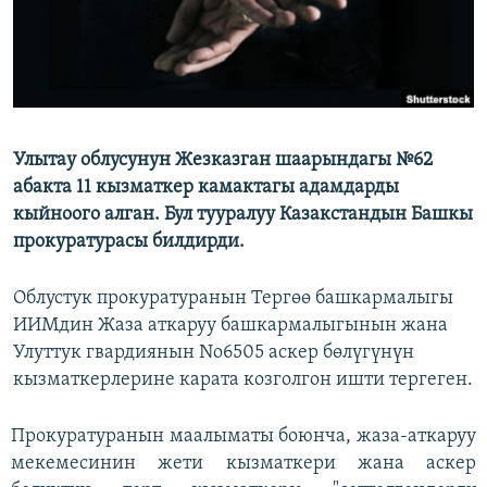
Улытау облусунун Жезказган шаарындагы №62
абакта 11 кызматкер камактагы адамдарды
кыйноого алган. Бул тууралуу Казакстандын Башкы
прокуратурасы билдирди.
Облустук прокуратуранын Тергөө башкармалыгы
ИИМдин Жаза аткаруу башкармалыгынын жана
Улуттук гвардиянын No6505 аскер бөлүгүнүн
кызматкерлерине карата козголгон ишти тергеген.
Прокуратуранын маалыматы боюнча, жаза-аткаруу
мекемесинин жети кызматкери жана аскер