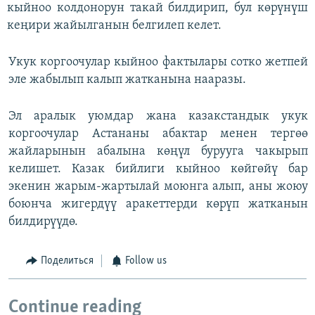
кыйноо колдонорун такай билдирип, бул көрүнүш
кеңири жайылганын белгилеп келет.
Укук коргоочулар кыйноо фактылары сотко жетпей
эле жабылып калып жатканына нааразы.
Эл аралык уюмдар жана казакстандык укук
коргоочулар Астананы абактар менен тергөө
жайларынын абалына көңүл бурууга чакырып
келишет. Казак бийлиги кыйноо көйгөйү бар
экенин жарым-жартылай моюнга алып, аны жоюу
боюнча жигердүү аракеттерди көрүп жатканын
билдирүүдө.
Поделиться
Follow us
Continue reading