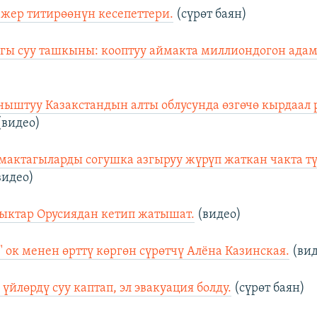
жер титирөөнүн кесепеттери.
(сүрөт баян)
гы суу ташкыны: кооптуу аймакта миллиондогон адам
ныштуу Казакстандын алты облусунда өзгөчө кырдаал
(видео)
мактагыларды согушка азгыруу жүрүп жаткан чакта т
видео)
ыктар Орусиядан кетип жатышат.
(видео)
" ок менен өрттү көргөн сүрөтчү Алёна Казинская.
(вид
 үйлөрдү суу каптап, эл эвакуация болду.
(сүрөт баян)