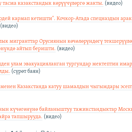
у тасма казакстандык көрүүчүлөргө жакты.
(видео)
дей кармап кетишти". Кочкор-Атада спецназдын арак
(видео)
лык мигранттар Орусиянын көчөлөрүндөгү текшерүүл
өнүндө айтып беришти.
(видео)
лден улам эвакуацияланган тургундар мектептин има
лды.
(сүрөт баян)
 менен Казакстанда катуу шамалдын чыгымдары эсепт
нын күчөгөнүнө байланыштуу тажикстандыктар Москв
айра тапшырууда.
(видео)