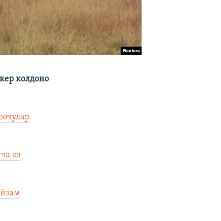
кер колдоно
оочулар
ча өз
ыйзам