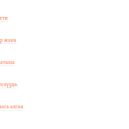
ети
өр жана
ратына
елүүдө.
ага алган