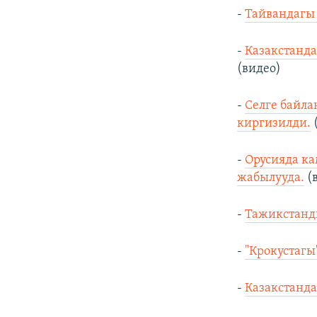
-
Тайвандагы 
-
Казакстанда
(видео)
-
Селге байла
киргизилди.
-
Орусияда ка
жабылууда.
(
-
Тажикстанд
-
"Крокустагы
-
К
азакстанда