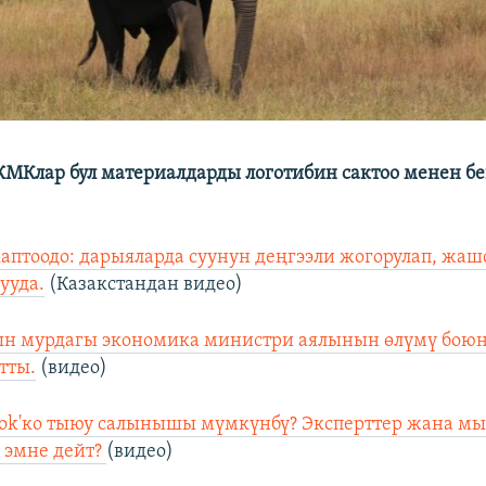
МКлар бул материалдарды логотибин сактоо менен бе
каптоодо: дарыяларда суунун деңгээли жогорулап, жаш
ууда.
(Казакстандан видео)
ын мурдагы экономика министри аялынын өлүмү боюн
тты.
(видео)
оk'ко тыюу салынышы мүмкүнбү? Эксперттер жана м
 эмне дейт?
(видео)