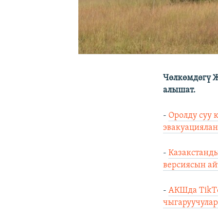
Чөлкөмдөгү Ж
алышат.
-
Оролду суу 
эвакуациялан
-
Казакстанд
версиясын ай
-
АКШда TikT
чыгаруучулар