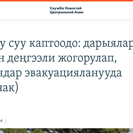
у суу каптоодо: дарыяла
н деңгээли жогорулап,
ндар эвакуацияланууда
ак)
ся