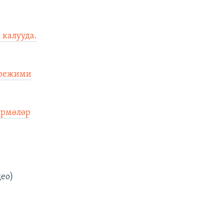
 калууда.
 режими
үрмөлөр
ео)