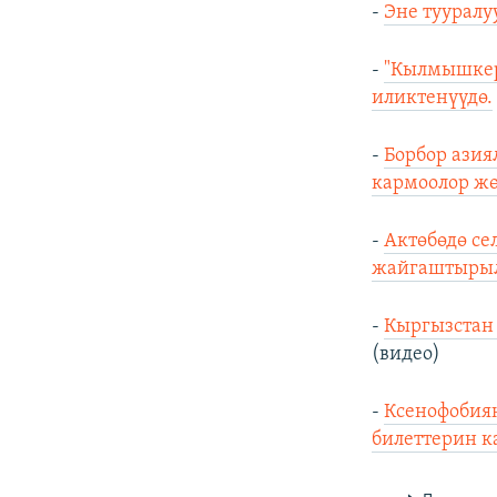
-
Эне тууралу
-
"Кылмышкер
иликтенүүдө.
-
Борбор азия
кармоолор ж
-
Актөбөдө се
жайгаштыры
-
Кыргызстан
(видео)
-
Ксенофобия
билеттерин к