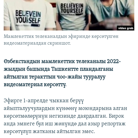
Мамлекеттик телеканалдын эфиринде көрсөтүлгөн
видеоматериалдан скриншот.
Өзбекстандын мамлекеттик телеканалы 2022-
жылдын башында Ташкентте пландалганы
айтылган теракттын чоо-жайы тууралуу
видеоматериал көрсөттү.
Эфирге 1-апрелде чыккан берүү
айыпталуучулардын күнөөнү моюндарына алган
көрсөтмөлөрүнүн негизинде даярдалган. Бирок
анда эмнеге бул иш жөнүндө дал азыр репортаж
көрсөтүлүп жатканы айтылган эмес.