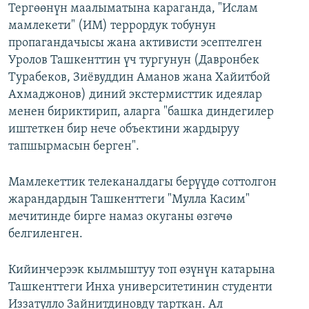
Тергөөнүн маалыматына караганда, "Ислам
мамлекети" (ИМ) террордук тобунун
пропагандачысы жана активисти эсептелген
Уролов Ташкенттин үч тургунун (Давронбек
Турабеков, Зиёвуддин Аманов жана Хайитбой
Ахмаджонов) диний экстермисттик идеялар
менен бириктирип, аларга "башка диндегилер
иштеткен бир нече объектини жардыруу
тапшырмасын берген".
Мамлекеттик телеканалдагы берүүдө соттолгон
жарандардын Ташкенттеги "Мулла Касим"
мечитинде бирге намаз окуганы өзгөчө
белгиленген.
Кийинчерээк кылмыштуу топ өзүнүн катарына
Ташкенттеги Инха университетинин студенти
Иззатулло Зайнитдиновду тарткан. Ал