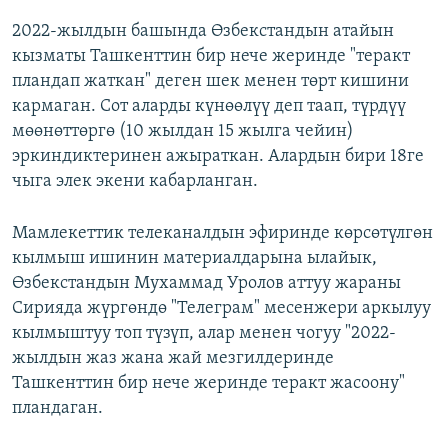
2022-жылдын башында Өзбекстандын атайын
кызматы Ташкенттин бир нече жеринде "теракт
пландап жаткан" деген шек менен төрт кишини
кармаган. Сот аларды күнөөлүү деп таап, түрдүү
мөөнөттөргө (10 жылдан 15 жылга чейин)
эркиндиктеринен ажыраткан. Алардын бири 18ге
чыга элек экени кабарланган.
Мамлекеттик телеканалдын эфиринде көрсөтүлгөн
кылмыш ишинин материалдарына ылайык,
Өзбекстандын Мухаммад Уролов аттуу жараны
Сирияда жүргөндө "Телеграм" месенжери аркылуу
кылмыштуу топ түзүп, алар менен чогуу "2022-
жылдын жаз жана жай мезгилдеринде
Ташкенттин бир нече жеринде теракт жасоону"
пландаган.