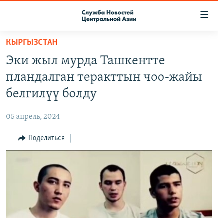
Ссылки
доступа
Вернуться
КЫРГЫЗСТАН
к
О ПРОЕКТЕ
Эки жыл мурда Ташкентте
основному
ПОДПИСКА
содержанию
пландалган теракттын чоо-жайы
КОНТАКТЫ
Вернутся
белгилүү болду
к
RFE/RL ДИРЕКТ
главной
05 апрель, 2024
НАСТОЯЩЕЕ ВРЕМЯ
навигации
Вернутся
Поделиться
МИГРАНТ МЕДИА
к
поиску