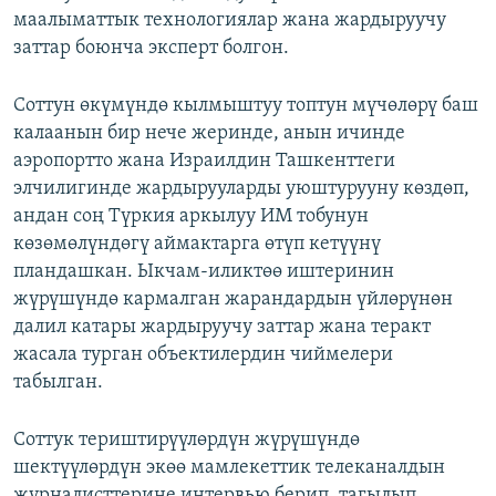
маалыматтык технологиялар жана жардыруучу
заттар боюнча эксперт болгон.
Соттун өкүмүндө кылмыштуу топтун мүчөлөрү баш
калаанын бир нече жеринде, анын ичинде
аэропортто жана Израилдин Ташкенттеги
элчилигинде жардырууларды уюштурууну көздөп,
андан соң Түркия аркылуу ИМ тобунун
көзөмөлүндөгү аймактарга өтүп кетүүнү
пландашкан. Ыкчам-иликтөө иштеринин
жүрүшүндө кармалган жарандардын үйлөрүнөн
далил катары жардыруучу заттар жана теракт
жасала турган объектилердин чиймелери
табылган.
Соттук териштирүүлөрдүн жүрүшүндө
шектүүлөрдүн экөө мамлекеттик телеканалдын
журналисттерине интервью берип, тагылып