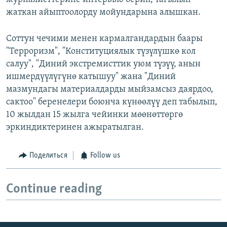
жаткан айыптоолорду мойундарына алышкан.
Соттун чечими менен кармалгандардын баары
"Терроризм", "Конституциялык түзүлүшкө кол
салуу", "Диний экстремисттик уюм түзүү, анын
ишмердүүлүгүнө катышуу" жана "Диний
мазмундагы материалдарды мыйзамсыз даярдоо,
сактоо" беренелери боюнча күнөөлүү деп табылып,
10 жылдан 15 жылга чейинки мөөнөттөргө
эркиндиктеринен ажыратылган.
Поделиться
Follow us
Continue reading