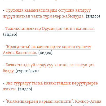
-
Орусияда камактагыларды согушка азгыруу
жүрүп жаткан чакта түрмөлөр жабылууда.
(видео)
-
Тажикстандыктар Орусиядан кетип жатышат.
(видео)
-
"Крокустагы" ок менен өрттү көргөн сүрөтчү
Алёна Казинская.
(видео)
-
К
азакстанда үйлөрдү суу каптап, эл эвакуация
болду.
(сүрөт баян)
-
Эне тууралуу тасма казакстандык көрүүчүлөргө
жакты.
(видео)
-
"Кылмышкердей кармап кетишти". Кочкор-Атада