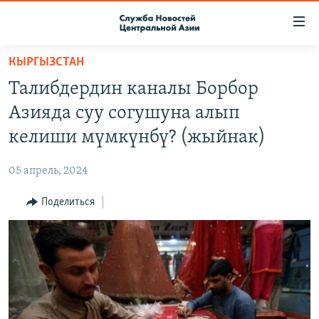
Ссылки
доступа
Вернуться
КЫРГЫЗСТАН
к
О ПРОЕКТЕ
Талибдердин каналы Борбор
основному
ПОДПИСКА
содержанию
Азияда суу согушуна алып
КОНТАКТЫ
Вернутся
келиши мүмкүнбү? (жыйнак)
к
RFE/RL ДИРЕКТ
главной
05 апрель, 2024
НАСТОЯЩЕЕ ВРЕМЯ
навигации
Вернутся
Поделиться
МИГРАНТ МЕДИА
к
поиску