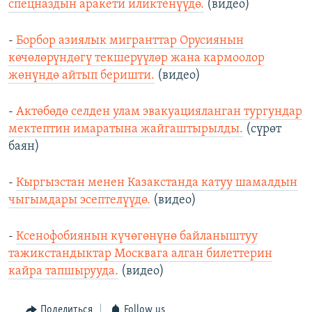
спецназдын аракети иликтенүүдө.
(видео)
-
Борбор азиялык мигранттар Орусиянын
көчөлөрүндөгү текшерүүлөр жана кармоолор
жөнүндө айтып беришти.
(видео)
-
Актөбөдө селден улам эвакуацияланган тургундар
мектептин имаратына жайгаштырылды.
(сүрөт
баян)
-
Кыргызстан менен Казакстанда катуу шамалдын
чыгымдары эсептелүүдө.
(видео)
-
Ксенофобиянын күчөгөнүнө байланыштуу
тажикстандыктар Москвага алган билеттерин
кайра тапшырууда.
(видео)
Поделиться
Follow us