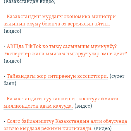
(Казакстандан видео)
-
Казакстандын мурдагы экономика министри
аялынын өлүмү боюнча өз версиясын айтты.
(видео)
-
АКШда TikTоk'ко тыюу салынышы мүмкүнбү?
Эксперттер жана мыйзам чыгаруучулар эмне дейт?
(видео)
-
Тайвандагы жер титирөөнүн кесепеттери.
(сүрөт
баян)
-
Казакстандагы суу ташкыны: кооптуу аймакта
миллиондогон адам калууда.
(видео)
-
Селге байланыштуу Казакстандын алты облусунда
өзгөчө кырдаал режими киргизилди.
(видео)