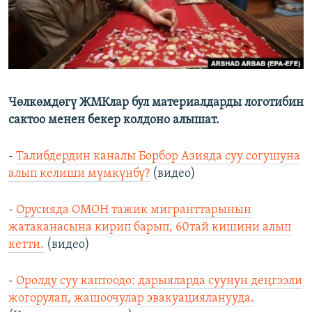
Чөлкөмдөгү ЖМКлар бул материалдарды логотибин
сактоо менен бекер колдоно алышат.
-
Талибдердин каналы Борбор Азияда суу согушуна
алып келиши мүмкүнбү?
(видео)
-
Орусияда ОМОН тажик мигранттарынын
жатаканасына кирип барып, 60тай кишини алып
кетти.
(видео)
-
Оролду суу каптоодо: дарыяларда суунун деңгээли
жогорулап, жашоочулар эвакуацияланууда.