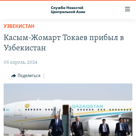
Ссылки
доступа
Вернуться
УЗБЕКИСТАН
к
О ПРОЕКТЕ
Касым-Жомарт Токаев прибыл в
основному
ПОДПИСКА
содержанию
Узбекистан
КОНТАКТЫ
Вернутся
к
05 апрель, 2024
RFE/RL ДИРЕКТ
главной
НАСТОЯЩЕЕ ВРЕМЯ
Поделиться
навигации
Вернутся
МИГРАНТ МЕДИА
к
поиску