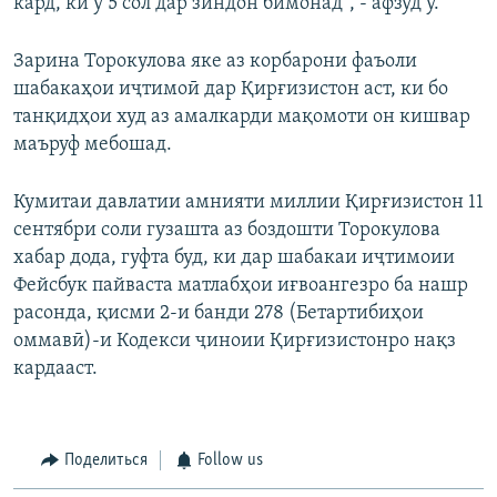
кард, ки ӯ 5 сол дар зиндон бимонад", - афзуд ӯ.
Зарина Торокулова яке аз корбарони фаъоли
шабакаҳои иҷтимоӣ дар Қирғизистон аст, ки бо
танқидҳои худ аз амалкарди мақомоти он кишвар
маъруф мебошад.
Кумитаи давлатии амнияти миллии Қирғизистон 11
сентябри соли гузашта аз боздошти Торокулова
хабар дода, гуфта буд, ки дар шабакаи иҷтимоии
Фейсбук пайваста матлабҳои иғвоангезро ба нашр
расонда, қисми 2-и банди 278 (Бетартибиҳои
оммавӣ)-и Кодекси ҷиноии Қирғизистонро нақз
кардааст.
Поделиться
Follow us