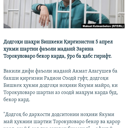
Додгоҳи шаҳри Бишкеки Қирғизистон 5 апрел
ҳукми шартии фаъоли маданӣ Зарина
Торокуловаро бекор карда, ӯро ба ҳабс гирифт.
Вакили дифи фаъоли маданӣ Акмат Алагушев ба
бахши қирғизии Радиои Озодӣ гуфт, додгоҳи
Бишкек ҳукми додгоҳи ноҳияи Якуми майро, ки
Торокуловаро шартан аз озодӣ маҳрум карда буд,
бекор кард.
"Додгоҳ бо дархости додситонии ноҳияи Якуми
май ҳукмии шартии Торокуловаро бекор ва қарор