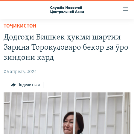
Ссылки
доступа
Вернуться
ТОҶИКИСТОН
к
О ПРОЕКТЕ
Додгоҳи Бишкек ҳукми шартии
основному
ПОДПИСКА
содержанию
Зарина Торокуловаро бекор ва ӯро
КОНТАКТЫ
Вернутся
зиндонӣ кард
к
RFE/RL ДИРЕКТ
главной
05 апрель, 2024
НАСТОЯЩЕЕ ВРЕМЯ
навигации
Вернутся
Поделиться
МИГРАНТ МЕДИА
к
поиску