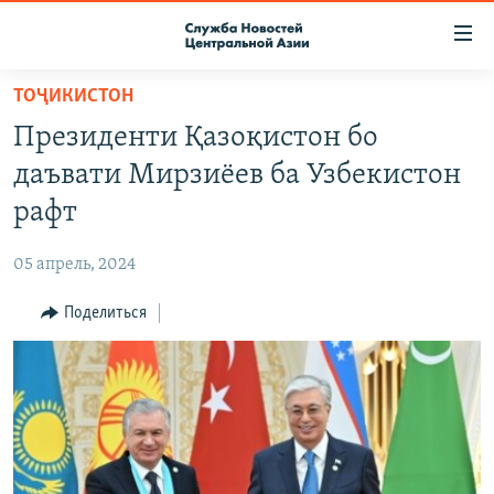
Ссылки
доступа
Вернуться
ТОҶИКИСТОН
к
О ПРОЕКТЕ
Президенти Қазоқистон бо
основному
ПОДПИСКА
содержанию
даъвати Мирзиёев ба Узбекистон
КОНТАКТЫ
Вернутся
рафт
к
RFE/RL ДИРЕКТ
главной
05 апрель, 2024
НАСТОЯЩЕЕ ВРЕМЯ
навигации
Вернутся
Поделиться
МИГРАНТ МЕДИА
к
поиску