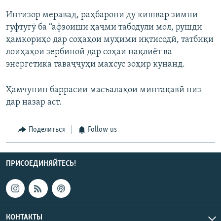
Интизор меравад, раҳбарони ду кишвар зимни
гуфтугӯ ба “афзоиши ҳаҷми табодули мол, рушди
ҳамкориҳо дар соҳаҳои муҳими иқтисодӣ, татбиқи
лоиҳаҳои зербиноӣ дар соҳаи нақлиёт ва
энергетика таваҷҷуҳи махсус зоҳир кунанд.
Ҳамчунин баррасии масъалаҳои минтақавӣ низ
дар назар аст.
Поделиться
Follow us
ПРИСОЕДИНЯЙТЕСЬ!
КОНТАКТЫ