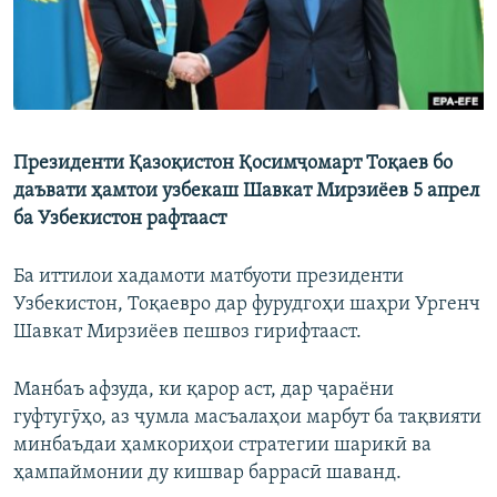
Президенти Қазоқистон Қосимҷомарт Тоқаев бо
даъвати ҳамтои узбекаш Шавкат Мирзиёев 5 апрел
ба Узбекистон рафтааст
Ба иттилои хадамоти матбуоти президенти
Узбекистон, Тоқаевро дар фурудгоҳи шаҳри Ургенч
Шавкат Мирзиёев пешвоз гирифтааст.
Манбаъ афзуда, ки қарор аст, дар ҷараёни
гуфтугӯҳо, аз ҷумла масъалаҳои марбут ба тақвияти
минбаъдаи ҳамкориҳои стратегии шарикӣ ва
ҳампаймонии ду кишвар баррасӣ шаванд.