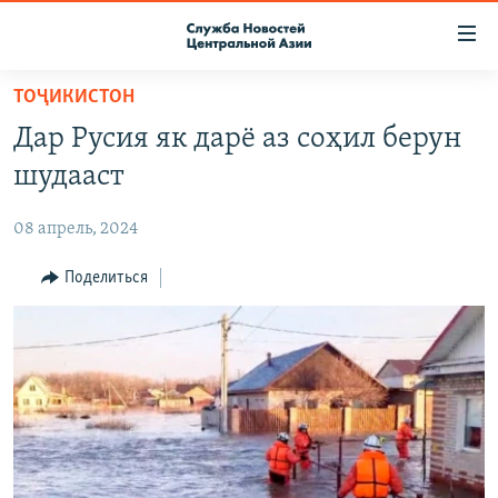
Ссылки
доступа
Вернуться
ТОҶИКИСТОН
к
О ПРОЕКТЕ
Дар Русия як дарё аз соҳил берун
основному
ПОДПИСКА
содержанию
шудааст
КОНТАКТЫ
Вернутся
к
08 апрель, 2024
RFE/RL ДИРЕКТ
главной
НАСТОЯЩЕЕ ВРЕМЯ
Поделиться
навигации
Вернутся
МИГРАНТ МЕДИА
к
поиску