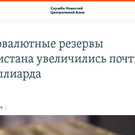
овалютные резервы
истана увеличились почт
ллиарда
ся