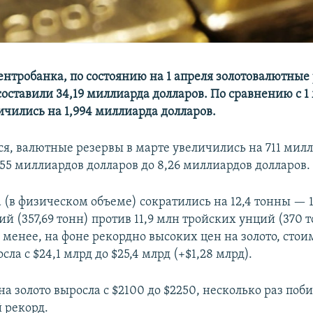
нтробанка, по состоянию на 1 апреля золотовалютные
составили 34,19 миллиарда долларов. По сравнению с 1
ичились на 1,994 миллиарда долларов.
ся, валютные резервы в марте увеличились на 711 мил
7,55 миллиардов долларов до 8,26 миллиардов долларов.
 (в физическом объеме) сократились на 12,4 тонны — 1
й (357,69 тонн) против 11,9 млн тройских унций (370 
 менее, на фоне рекордно высоких цен на золото, стои
сла с $24,1 млрд до $25,4 млрд (+$1,28 млрд).
на золото выросла с $2100 до $2250, несколько раз поб
 рекорд.