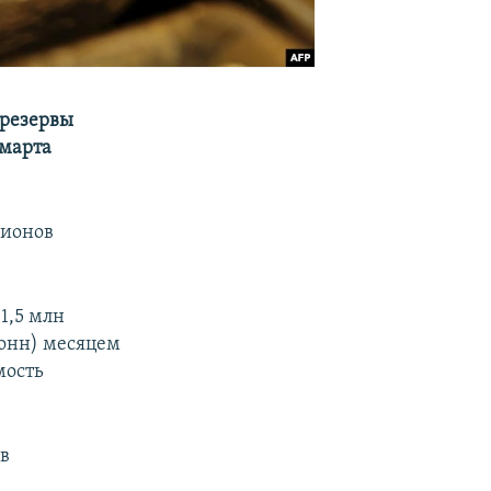
 резервы
 марта
лионов
1,5 млн
тонн) месяцем
мость
ив