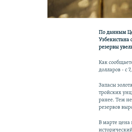
По данным Це
Узбекистана 
резервы увел
Как сообщает
долларов - с 
Запасы золота
тройских унци
ранее. Тем не
резервов выро
В марте цена 
исторический