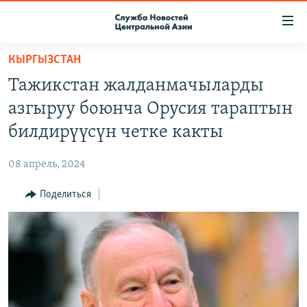
Ссылки
доступа
Вернуться
КЫРГЫЗСТАН
к
О ПРОЕКТЕ
Тажикстан жалданмачыларды
основному
ПОДПИСКА
содержанию
азгыруу боюнча Орусия тараптын
КОНТАКТЫ
Вернутся
билдирүүсүн четке какты
к
RFE/RL ДИРЕКТ
главной
08 апрель, 2024
НАСТОЯЩЕЕ ВРЕМЯ
навигации
Вернутся
Поделиться
МИГРАНТ МЕДИА
к
поиску