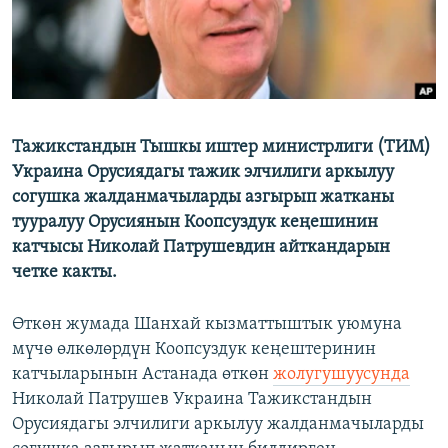
Тажикстандын Тышкы иштер министрлиги (ТИМ)
Украина Орусиядагы тажик элчилиги аркылуу
согушка жалданмачыларды азгырып жатканы
тууралуу Орусиянын Коопсуздук кеңешинин
катчысы Николай Патрушевдин айткандарын
четке какты.
Өткөн жумада Шанхай кызматтыштык уюмуна
мүчө өлкөлөрдүн Коопсуздук кеңештеринин
катчыларынын Астанада өткөн
жолугушуусунда
Николай Патрушев Украина Тажикстандын
Орусиядагы элчилиги аркылуу жалданмачыларды