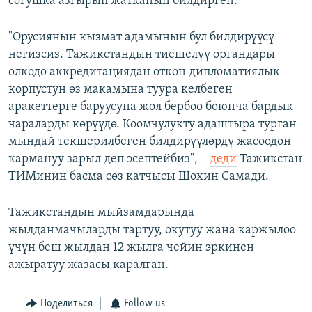
согушка азгырып жатканын билдирген.
"Орусиянын кызмат адамынын бул билдирүүсү
негизсиз. Тажикстандын тиешелүү органдары
өлкөдө аккредитациядан өткөн дипломатиялык
корпустун өз макамына туура келбеген
аракеттерге баруусуна жол бербөө боюнча бардык
чараларды көрүүдө. Коомчулукту адаштыра турган
мындай текшерилбеген билдирүүлөрдү жасоодон
кармануу зарыл деп эсептейбиз", –
деди
Тажикстан
ТИМинин басма сөз катчысы Шохин Самади.
Тажикстандын мыйзамдарында
жылданмачыларды тартуу, окутуу жана каржылоо
үчүн беш жылдан 12 жылга чейин эркинен
ажыратуу жазасы каралган.
Поделиться
Follow us