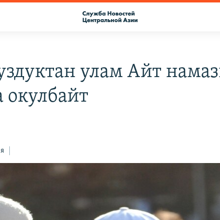
уздуктан улам Айт нама
а окулбайт
ся