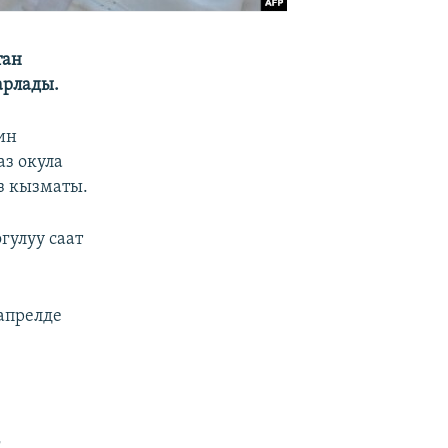
тан
арлады.
ин
аз окула
з кызматы.
гулуу саат
апрелде
с