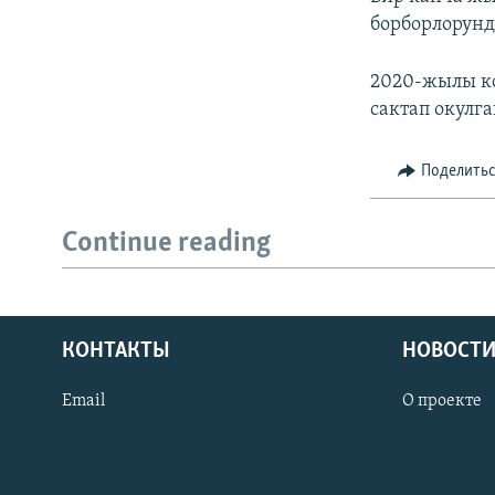
борборлорунд
2020-жылы ко
сактап окулга
Поделить
Continue reading
КОНТАКТЫ
НОВОСТИ
Email
О проекте