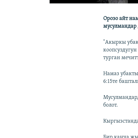
Орозо айт на
мусулмандар 
"Акыркы убак
коопсуздугун
турган мечит
Намаз убакты
6:15те баштал
Мусулмандар
болот.
Кыргызстанда
Бир канча жы