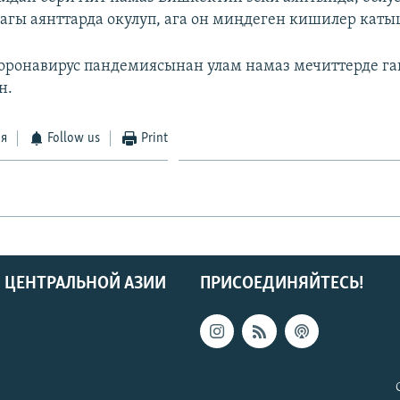
агы аянттарда окулуп, ага он миңдеген кишилер каты
ронавирус пандемиясынан улам намаз мечиттерде га
н.
ся
Follow us
Print
 ЦЕНТРАЛЬНОЙ АЗИИ
ПРИСОЕДИНЯЙТЕСЬ!