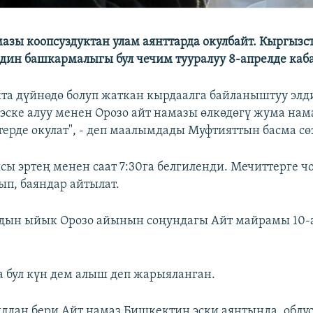
мазы коопсуздуктан улам аянттарда окулбайт. Кыргызс
дин башкармалыгы бул чечим тууралуу 8-апрелде каб
та дүйнөдө болуп жаткан кырдаалга байланыштуу элд
 эске алуу менен Орозо айт намазы өлкөдөгү жума нам
терде окулат", - деп маалымдады Муфтияттын басма сө
сы эртең менен саат 7:30га белгиленди. Мечиттерге чо
ып, баяндар айтылат.
дын ыйык Орозо айынын соңундагы Айт майрамы 10-
 бул күн дем алыш деп жарыяланган.
лдан бери Айт намаз Бишкектин эски аянтында, облу