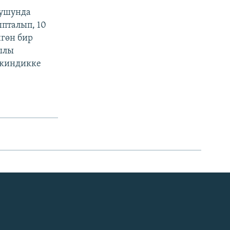
тушунда
пталып, 10
нгөн бир
ылы
ркиндикке