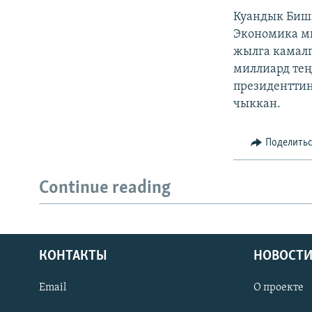
Куандык Биш
Экономика ми
жылга камалг
миллиард тең
президентти
чыккан.
Поделить
Continue reading
КОНТАКТЫ
НОВОСТИ
Email
О проекте