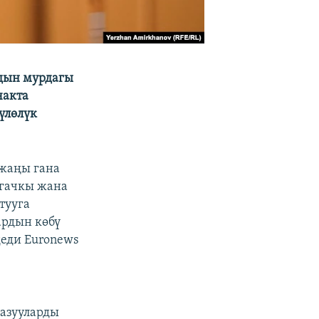
дын мурдагы
чакта
үлөлүк
 жаңы гана
лгачкы жана
тууга
ардын көбү
деди Euronews
жазууларды