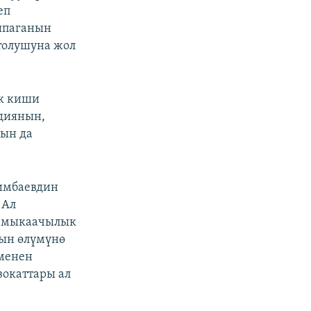
еп
шпаганын
ттолушуна жол
ык киши
диянын,
ын да
имбаевдин
Ал
ө мыкаачылык
нын өлүмүнө
 менен
вокаттары ал