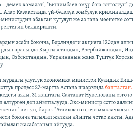
а – демек камалат", "Бишимбаев өмүр бою соттолсун" д
 Алар Казакстанда үй-бүлөлүк зомбулук криминалда
с-министрдин абактан кутулуп же аз гана мөөнөткө со
еректигин билдиришти.
рдын эсеби боюнча, Берлиндеги акцияга 120дан аш
ардын арасында Кыргызстандын, Азербайжандын, Ин
дын, Өзбекстандын, Украинанын жана Түштүк Кореян
у.
н мурдагы улуттук экономика министри Куандык Биш
оттук процесс 27-мартта Астана шаарында
башталган.
едеги аялы, 31 жаштагы Салтанат Нукенованы өзгөч
 өлтүргөн деп айыпталууда. Экс-министр сотто аялы
 экенин" айтып, бирок "Атайылап өзгөчө мыкаачылык
енеси боюнча тагылып жаткан айыпты четке какты. Ад
айылап жасабаганын айтууда.