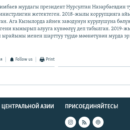
имбаев мурдагы президент Нурсултан Назарбаевдин 
нистрлигин жетектеген. 2018-жылы коррупцияга айы
ан. Ага Кызылорда айнек заводунун курулушуна бөлү
гени кымырып алууга күнөөлүү деп табылган. 2019-ж
н ырайымы менен шарттуу түрдө мөөнөтүнөн мурда э
ся
Follow us
Print
 ЦЕНТРАЛЬНОЙ АЗИИ
ПРИСОЕДИНЯЙТЕСЬ!