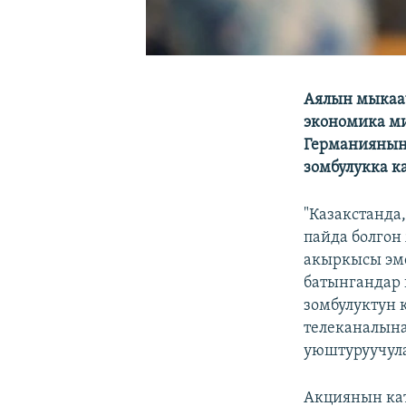
Аялын мыкаа
экономика ми
Германиянын
зомбулукка к
"Казакстанда
пайда болгон
акыркысы эм
батынгандар 
зомбулуктун 
телеканалына
уюштуруучул
Акциянын кат