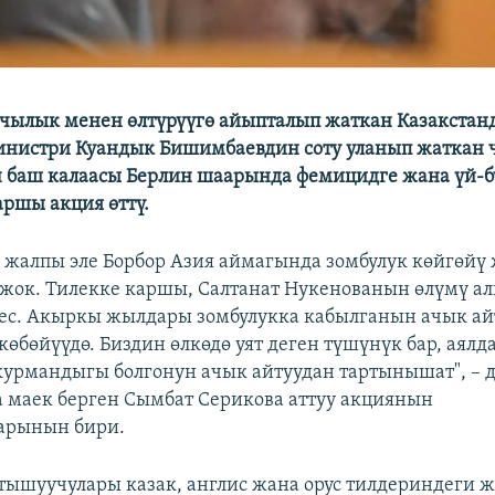
чылык менен өлтүрүүгө айыпталып жаткан Казакстан
нистри Куандык Бишимбаевдин соту уланып жаткан 
 баш калаасы Берлин шаарында фемицидге жана үй-б
аршы акция өттү.
, жалпы эле Борбор Азия аймагында зомбулук көйгөйү
 жок. Тилекке каршы, Салтанат Нукенованын өлүмү а
ес. Акыркы жылдары зомбулукка кабылганын ачык ай
көбөйүүдө. Биздин өлкөдө уят деген түшүнүк бар, аялд
курмандыгы болгонун ачык айтуудан тартынышат", – 
 маек берген Сымбат Серикова аттуу акциянын
арынын бири.
ышуучулары казак, англис жана орус тилдериндеги 