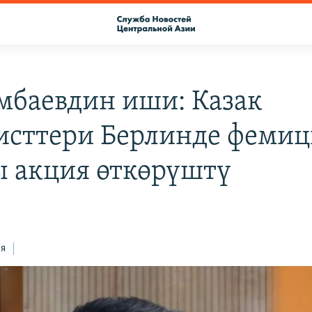
баевдин иши: Казак
исттери Берлинде фемиц
 акция өткөрүштү
ся