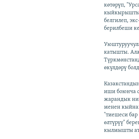
көтөрүп, "Урс
кыйкырышты.
белгилеп, эк
берилбеши к
Уюштуруучула
катышты. Ал
Түркмөнстан
өкүлдөрү болд
Казакстанды
иши боюнча с
жарандык ник
менен кыйнап
"тиешеси бар
өлтүрүү" бер
кылмышты ат