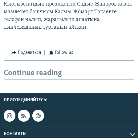
Кыргызстандын президенти Садыр Жапаров казак
мамлекет башчысы Касым-Жомарт Токаевге
телефон чалып, жаратылыш апаатына
тынчсызданып турганын айткан.
Поделиться
Follow us
Continue reading
ПРИСОЕДИНЯЙТЕСЬ!
КОНТАКТЫ