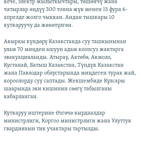
кече, электр жылыткычтары, төшөнчү жана
чатырлар өңдүү 300 тонна жүк менен 15 фура 6-
апрелде жолго чыккан. Андан тышкары 10
куткаруучу да жөнөтүлгөн.
Акыркы күндөрү Казакстанда суу ташкынынан
улам 70 миңден ашуун адам коопсуз жактарга
эвакуацияланды. Атырау, Актөбө, Акмоло,
Кустанай, Батыш Казакстан, Түндүк Казакстан
жана Павлодар облустарында миңдеген турак жай,
короолорду суу саптады. Жекшембиде Күлсары
шаарында эки кишинин сөөгү табылганы
кабарланган.
Куткаруу иштерине Өзгөчө кырдаалдар
министрлиги, Коргоо министрлиги жана Улуттук
гвардиянын тик учактары тартылды.