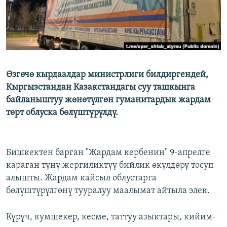
Өзгөчө кырдаалдар министрлиги билдиргендей,
Кыргызстандан Казакстандагы суу ташкынга
байланыштуу жөнөтүлгөн гуманитардык жардам
төрт облуска бөлүштүрүлдү.
Бишкектен барган "Жардам кербенин" 9-апрелге
караган түнү жергиликтүү бийлик өкүлдөрү тосуп
алышты. Жардам кайсыл облустарга
бөлүштүрүлгөнү тууралуу маалымат айтыла элек.
Күрүч, кумшекер, кесме, таттуу азыктары, кийим-