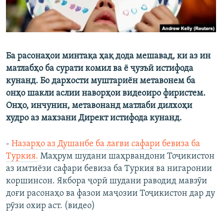
Ба расонаҳои минтақа ҳақ дода мешавад, ки аз ин
матлабҳо ба сурати комил ва ё ҷузъӣ истифода
кунанд. Бо дархости муштариён метавонем ба
онҳо шакли аслии наворҳои видеоиро фиристем.
Онҳо, инчунин, метавонанд матлаби дилхоҳи
худро аз махзани Директ истифода кунанд.
-
Назарҳо аз Душанбе ба лағви сафари бевиза ба
Туркия.
Маҳрум шудани шаҳрвандони Тоҷикистон
аз имтиёзи сафари бевиза ба Туркия ва нигаронии
коршинсон. Якбора ҷорӣ шудани раводид мавзӯи
доғи расонаҳо ва фазои маҷозии Тоҷикистон дар ду
рӯзи охир аст. (видео)