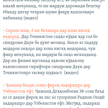
вилоятҳои кишвар зиёдтар аст, як барномаи наверо
амалӣ мекунанд, то ин мардум даромади бештар
ёбанду дигар чеҳраи шуми фақру қашшоқиро
набинанд (видео)
-
Саропо ишқ, ё ин бачаҳоро дар хона нигаҳ
надоред
. Дар Тоҷикистон садҳо кӯдак ҳар сол бо
синдроми Даун ба дунё меоянд. Баъзе аз падару
модарон онҳоро дар хона нигаҳ медоранд, чун
фикр мекунанд, ки мардум ба онҳо механданд.
Дар ин филми мустанад аҳволи кӯдакону
калонсолони гирифтори синдроми Даун дар
Тоҷикистонро тасвир шудааст
.
(видео)
-
Ҷамшед баъди солҳо фироқ падарашро дар
Узбекистон ёфт.
Ҷамшед Деҳқонбоеви 38-сола баъд
аз се даҳаи фироқ ва пас аз гузориши Радиои Озодӣ
падарашро дар Узбекистон ёфт. Мегӯяд, падараш