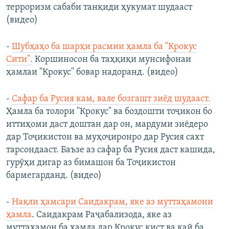
терроризм сабаби танқиди ҳукумат шудааст
(видео)
-
Шубҳаҳо ба шарҳи расмии ҳамла ба "Крокус
Сити".
Коршиносон ба таҳқиқи мунсифонаи
ҳамлаи "Крокус" бовар надоранд. (видео)
-
Сафар ба Русия кам, вале бозгашт зиёд шудааст.
Ҳамла ба толори "Крокус" ва боздошти тоҷикон бо
иттиҳоми даст доштан дар он, мардуми зиёдеро
дар Тоҷикистон ва муҳоҷиронро дар Русия сахт
тарсондааст. Баъзе аз сафар ба Русия даст кашида,
гурӯҳи дигар аз бимашон ба Тоҷикистон
бармегарданд. (видео)
-
Нақли ҳамсари Саидакрам, яке аз муттаҳамони
ҳамла
. Саидакрам Раҷабализода, яке аз
муттаҳамон ба ҳамла дар Крокус кист ва кай ба