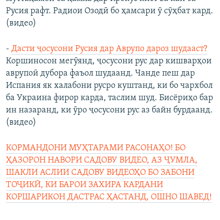
Русия рафт. Радиои Озодӣ бо ҳамсари ӯ сӯҳбат кард.
(видео)
-
Дасти ҷосусони Русия дар Аврупо дароз шудааст?
Коршиносон мегӯянд, ҷосусони рус дар кишварҳои
аврупоӣ дубора фаъол шудаанд. Чанде пеш дар
Испания як халабони русро куштанд, ки бо чархбол
ба Украина фирор карда, таслим шуд. Бисёриҳо бар
ин назаранд, ки ӯро ҷосусони рус аз байн бурдаанд.
(видео)
КОРМАНДОНИ МУҲТАРАМИ РАСОНАҲО! БО
ҲАЗОРОН НАВОРИ САДОВУ ВИДЕО, АЗ ҶУМЛА,
ШАКЛИ АСЛИИ САДОВУ ВИДЕОҲО БО ЗАБОНИ
ТОҶИКӢ, КИ БАРОИ ЗАХИРА КАРДАНИ
КОРШАРИКОН ДАСТРАС ҲАСТАНД, ОШНО ШАВЕД!