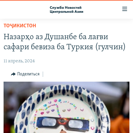
Ссылки
доступа
Вернуться
ТОҶИКИСТОН
к
О ПРОЕКТЕ
Назарҳо аз Душанбе ба лағви
основному
ПОДПИСКА
содержанию
сафари бевиза ба Туркия (гулчин)
КОНТАКТЫ
Вернутся
к
11 апрель, 2024
RFE/RL ДИРЕКТ
главной
НАСТОЯЩЕЕ ВРЕМЯ
Поделиться
навигации
Вернутся
МИГРАНТ МЕДИА
к
поиску