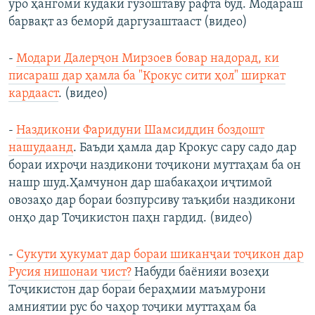
ӯро ҳангоми кӯдакӣ гузоштаву рафта буд. Модараш
барвақт аз беморӣ даргузаштааст (видео)
-
Модари Далерҷон Мирзоев бовар надорад, ки
писараш дар ҳамла ба "Крокус сити ҳол" ширкат
кардааст
. (видео)
-
Наздикони Фаридуни Шамсиддин боздошт
нашудаанд
. Баъди ҳамла дар Крокус сару садо дар
бораи ихроҷи наздикони тоҷикони муттаҳам ба он
нашр шуд.Ҳамчунон дар шабакаҳои иҷтимоӣ
овозаҳо дар бораи бозпурсиву таъқиби наздикони
онҳо дар Тоҷикистон паҳн гардид. (видео)
-
Сукути ҳукумат дар бораи шиканҷаи тоҷикон дар
Русия нишонаи чист?
Набуди баёнияи возеҳи
Тоҷикистон дар бораи бераҳмии маъмурони
амниятии рус бо чаҳор тоҷики муттаҳам ба