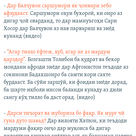
-
Дар Балҷувон саршумори як ҷонвари зебо
афзудааст.
Саршумори оҳуи бухороӣ, ки онро аз
дигар ҷой оварданд, то дар мамнуъгоҳи Сари
Хосор дар Балҷувон аз нав парвариш ва зиёд
кунанд (видео)
-
“Агар тилло ёфтем, хуб, агар не аз мардум
қарздор”.
Бозгашти Толибон ба қудрат ва бекор
мондани афроди зиёде дар Афғонистон теъдоде аз
сокинони Бадахшонро ба самти кори сахте
бурдааст. Ба сӯйи заршӯӣ, ки фоидаи зиёде дорад,
ба шарте иқболи инсон баланди кунаду аз дили
сангу кӯҳ тилло ба даст орад. (видео)
-
Дарси тиҷорат ва мубориза бо фақр. Як мурғ чӣ
гуна дуто шавад?
Дар вилояти Хатлон, ки теъдоди
мардуми фақир онҷо дар муқоиса ба дигар