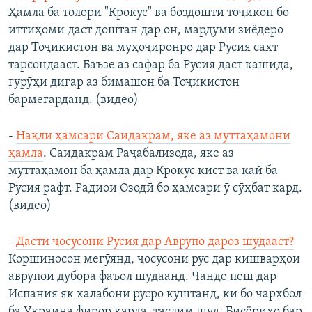
Ҳамла ба толори "Крокус" ва боздошти тоҷикон бо
иттиҳоми даст доштан дар он, мардуми зиёдеро
дар Тоҷикистон ва муҳоҷиронро дар Русия сахт
тарсондааст. Баъзе аз сафар ба Русия даст кашида,
гурӯҳи дигар аз бимашон ба Тоҷикистон
бармегарданд. (видео)
-
Нақли ҳамсари Саидакрам, яке аз муттаҳамони
ҳамла
. Саидакрам Раҷабализода, яке аз
муттаҳамон ба ҳамла дар Крокус кист ва кай ба
Русия рафт. Радиои Озодӣ бо ҳамсари ӯ сӯҳбат кард.
(видео)
-
Дасти ҷосусони Русия дар Аврупо дароз шудааст?
Коршиносон мегӯянд, ҷосусони рус дар кишварҳои
аврупоӣ дубора фаъол шудаанд. Чанде пеш дар
Испания як халабони русро куштанд, ки бо чархбол
ба Украина фирор карда, таслим шуд. Бисёриҳо бар