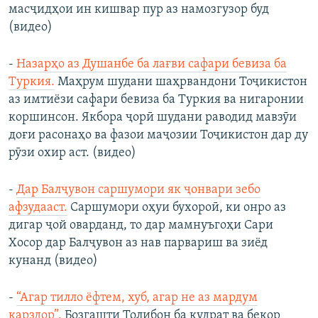
масҷидҳои ин кишвар пур аз намозгузор буд
(видео)
-
Назарҳо аз Душанбе ба лағви сафари бевиза ба
Туркия.
Маҳрум шудани шаҳрвандони Тоҷикистон
аз имтиёзи сафари бевиза ба Туркия ва нигаронии
коршинсон. Якбора ҷорӣ шудани раводид мавзӯи
доғи расонаҳо ва фазои маҷозии Тоҷикистон дар ду
рӯзи охир аст. (видео)
-
Дар Балҷувон саршумори як ҷонвари зебо
афзудааст.
Саршумори оҳуи бухороӣ, ки онро аз
дигар ҷой оварданд, то дар мамнуъгоҳи Сари
Хосор дар Балҷувон аз нав парвариш ва зиёд
кунанд (видео)
-
“Агар тилло ёфтем, хуб, агар не аз мардум
қарздор”.
Бозгашти Толибон ба қудрат ва бекор