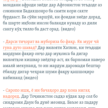
мондани афроди зиёде дар Афғонистон теъдоде аз
сокинони Бадахшонро ба самти кори сахте
бурдааст. Ба сӯйи заршӯӣ, ки фоидаи зиёде дорад,
ба шарте иқболи инсон баланди кунаду аз дили
сангу кӯҳ тилло ба даст орад. (видео)
-
Дарси тиҷорат ва мубориза бо фақр. Як мурғ чӣ
гуна дуто шавад?
Дар вилояти Хатлон, ки теъдоди
мардуми фақир онҷо дар муқоиса ба дигар
вилоятҳои кишвар зиёдтар аст, як барномаи наверо
амалӣ мекунанд, то ин мардум даромади бештар
ёбанду дигар чеҳраи шуми фақру қашшоқиро
набинанд (видео)
-
Саропо ишқ, ё ин бачаҳоро дар хона нигаҳ
надоред
. Дар Тоҷикистон садҳо кӯдак ҳар сол бо
синдроми Даун ба дунё меоянд. Баъзе аз падару