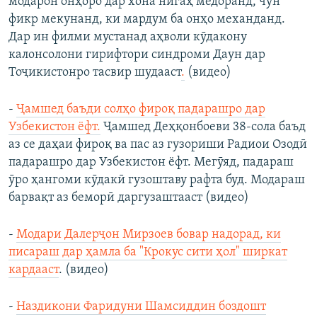
модарон онҳоро дар хона нигаҳ медоранд, чун
фикр мекунанд, ки мардум ба онҳо механданд.
Дар ин филми мустанад аҳволи кӯдакону
калонсолони гирифтори синдроми Даун дар
Тоҷикистонро тасвир шудааст
.
(видео)
-
Ҷамшед баъди солҳо фироқ падарашро дар
Узбекистон ёфт.
Ҷамшед Деҳқонбоеви 38-сола баъд
аз се даҳаи фироқ ва пас аз гузориши Радиои Озодӣ
падарашро дар Узбекистон ёфт. Мегӯяд, падараш
ӯро ҳангоми кӯдакӣ гузоштаву рафта буд. Модараш
барвақт аз беморӣ даргузаштааст (видео)
-
Модари Далерҷон Мирзоев бовар надорад, ки
писараш дар ҳамла ба "Крокус сити ҳол" ширкат
кардааст
. (видео)
-
Наздикони Фаридуни Шамсиддин боздошт