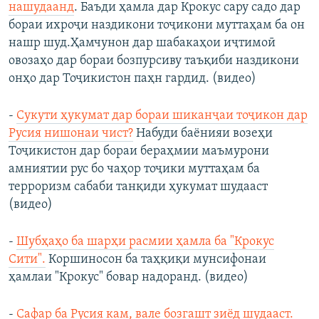
нашудаанд
. Баъди ҳамла дар Крокус сару садо дар
бораи ихроҷи наздикони тоҷикони муттаҳам ба он
нашр шуд.Ҳамчунон дар шабакаҳои иҷтимоӣ
овозаҳо дар бораи бозпурсиву таъқиби наздикони
онҳо дар Тоҷикистон паҳн гардид. (видео)
-
Сукути ҳукумат дар бораи шиканҷаи тоҷикон дар
Русия нишонаи чист?
Набуди баёнияи возеҳи
Тоҷикистон дар бораи бераҳмии маъмурони
амниятии рус бо чаҳор тоҷики муттаҳам ба
терроризм сабаби танқиди ҳукумат шудааст
(видео)
-
Шубҳаҳо ба шарҳи расмии ҳамла ба "Крокус
Сити".
Коршиносон ба таҳқиқи мунсифонаи
ҳамлаи "Крокус" бовар надоранд. (видео)
-
Сафар ба Русия кам, вале бозгашт зиёд шудааст.