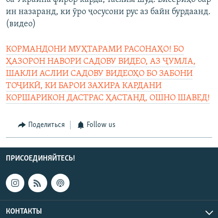
ин назаранд, ки ӯро ҷосусони рус аз байн бурдаанд.
(видео)
КОРМАНДОНИ МУҲТАРАМИ РАСОНАҲО! БО
ҲАЗОРОН НАВОРИ САДОВУ ВИДЕО, АЗ ҶУМЛА,
ШАКЛИ АСЛИИ САДОВУ ВИДЕОҲО БО ЗАБОНИ
ТОҶИКӢ, КИ БАРОИ ЗАХИРА КАРДАНИ
КОРШАРИКОН ДАСТРАС ҲАСТАНД, ОШНО ШАВЕД!
Поделиться
Follow us
ПРИСОЕДИНЯЙТЕСЬ!
КОНТАКТЫ