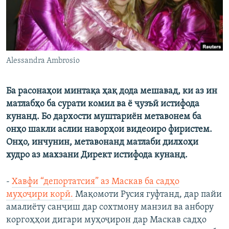
Alessandra Ambrosio
Ба расонаҳои минтақа ҳақ дода мешавад, ки аз ин
матлабҳо ба сурати комил ва ё ҷузъӣ истифода
кунанд. Бо дархости муштариён метавонем ба
онҳо шакли аслии наворҳои видеоиро фиристем.
Онҳо, инчунин, метавонанд матлаби дилхоҳи
худро аз махзани Директ истифода кунанд.
-
Хавфи “депортатсия” аз Маскав ба садҳо
муҳоҷири корӣ.
Мақомоти Русия гуфтанд, дар пайи
амалиёту санҷиш дар сохтмону манзил ва анбору
коргоҳҳои дигари муҳоҷирон дар Маскав садҳо