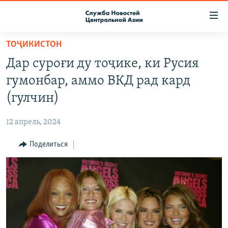
Ссылки
доступа
Вернуться
ТОҶИКИСТОН
к
О ПРОЕКТЕ
Дар суроғи ду тоҷике, ки Русия
основному
ПОДПИСКА
содержанию
гумонбар, аммо ВКД рад кард
КОНТАКТЫ
Вернутся
(гулчин)
к
RFE/RL ДИРЕКТ
главной
12 апрель, 2024
НАСТОЯЩЕЕ ВРЕМЯ
навигации
Вернутся
Поделиться
МИГРАНТ МЕДИА
к
поиску