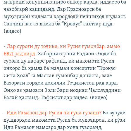
мавриди қонуншиканиро ошкор карда, иддаеро ба
ҷавобгарӣ кашиданд. Дар Красноярск ба
муҳоҷирон хидмати қарордодӣ пешниҳод шудааст.
Санҷиш пас аз ҳамла ба “Крокус” сахттар шуд.
(видео)
-
Дар суроғи ду тоҷике, ки Русия гумонбар, аммо
ВКД рад кард
. Хабарнигорони Радиои Озодӣ ба
суроғи ду нафаре рафтанд, ки мақомоти Русия
онҳоро ба ҳамла ба маҷмаи консертии “Крокус
Сити Ҳолл”-и Маскав гумонбар дониста, вале
Вазорати корҳои дохилии Тоҷикистон рад кард.
Онҳо аз ҷамоати Золи Зари ноҳияи Ҷалолуддини
Балхӣ ҳастанд. Тафсилот дар видео. (видео)
-
Иди Рамазон дар Русия чӣ гуна гузашт?
Бо вуҷуди
ҳушдорҳои мақомоти Русия ба муҳоҷирон, ки рӯзи
Иди Рамазон намозро дар хона гузоранд,