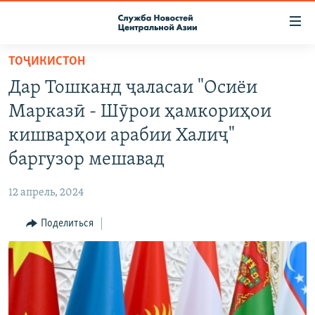
Ссылки
доступа
Вернуться
ТОҶИКИСТОН
к
О ПРОЕКТЕ
Дар Тошканд ҷаласаи "Осиёи
основному
ПОДПИСКА
содержанию
Марказӣ - Шӯрои ҳамкориҳои
КОНТАКТЫ
Вернутся
кишварҳои арабии Халиҷ"
к
RFE/RL ДИРЕКТ
баргузор мешавад
главной
НАСТОЯЩЕЕ ВРЕМЯ
навигации
12 апрель, 2024
Вернутся
МИГРАНТ МЕДИА
к
Поделиться
поиску