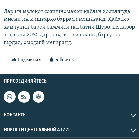
Дар ин мулоқот созишномаҳои қаблан ҳосилшуда
миёни ин кишварҳо баррасӣ мешаванд. Ҳайатҳо
ҳамчунин барои саммити навбатии Шӯро, ки қарор
аст, соли 2025 дар шаҳри Самарқанд баргузор
гардад, омодагӣ мегиранд.
Поделиться
Follow us
ПРИСОЕДИНЯЙТЕСЬ!
КОНТАКТЫ
НОВОСТИ ЦЕНТРАЛЬНОЙ АЗИИ