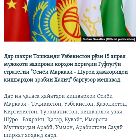
Дар шаҳри Тошканди Узбекистон рӯзи 15 апрел
мулоқоти вазирони корҳои хориҷии Гуфтугӯи
стратегии "Осиёи Марказӣ - Шӯрои ҳамкориҳои
кишварҳои арабии Халиҷ" баргузор мешавад.
Дар ин ҷаласа ҳайатҳои кишварҳои Осиёи
Марказӣ - Тоҷикистон, Узбекистон, Қазоқистон,
Қирғизистон, Туркманистон, кишварҳои узви
Шӯро - Баҳрайн, Қатар, Кувайт, Имороти
Муттаҳидаи Арабӣ, Уммон, Арабистони Саудӣ
ширкат хоҳанд кард.