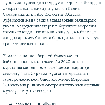
Түркияда жүргөндө ал түрдүү интернет сайттардан
хижратка жана жихадга үндөгөн Садик
Самаркандинин, Абу Салахтын, Абдулла
Зуфаранын жана башка адамдардын баяндарын
уккан. Алардын идеяларына берилген Миролим
согушкерлердин катарына кошулуп, мыйзамсыз
жолдор аркылуу Сирияга барып, андагы согуштук
аракеттерге катышкан.
Улмасов ошондон бери үй-бүлөсү менен
байланышка чыккан эмес. Ал 2020-жылы
курсташы менен "Телеграм" мессенжеринде
сүйлөшүп, ага Сирияда жүргөнүн ырастаган
сүрөтүн жөнөткөн. Ошол эле жылы Миролим
"Жихадчылар" диний-экстремисттик кыймылдын
мүчөсү катары катталган.
Поделиться
Follow us