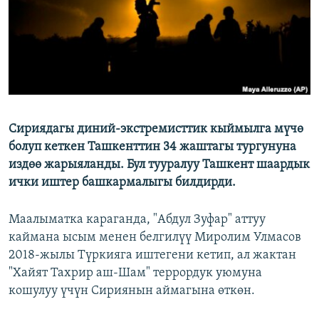
Сириядагы диний-экстремисттик кыймылга мүчө
болуп кеткен Ташкенттин 34 жаштагы тургунуна
издөө жарыяланды. Бул тууралуу Ташкент шаардык
ички иштер башкармалыгы билдирди.
Маалыматка караганда, "Абдул Зуфар" аттуу
каймана ысым менен белгилүү Миролим Улмасов
2018-жылы Түркияга иштегени кетип, ал жактан
"Хайят Тахрир аш-Шам" террордук уюмуна
кошулуу үчүн Сириянын аймагына өткөн.