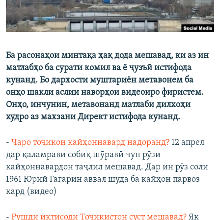
Ба расонаҳои минтақа ҳақ дода мешавад, ки аз ин
матлабҳо ба сурати комил ва ё ҷузъӣ истифода
кунанд. Бо дархости муштариён метавонем ба
онҳо шакли аслии наворҳои видеоиро фиристем.
Онҳо, инчунин, метавонанд матлаби дилхоҳи
худро аз махзани Директ истифода кунанд.
-
Чаро тоҷикон кайҳоннавард надоранд?
12 апрел
дар қаламрави собиқ шӯравӣ чун рӯзи
кайҳоннавардон таҷлил мешавад. Дар ин рӯз соли
1961 Юрий Гагарин аввал шуда ба кайҳон парвоз
кард (видео)
-
Рушди иқтисоди Тоҷикистон суст мешавад?
Як