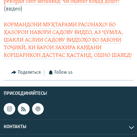
рекордӣ сабт мешавад: чӣ оқибат хоҳад дошт?
(видео)
КОРМАНДОНИ МУҲТАРАМИ РАСОНАҲО! БО
ҲАЗОРОН НАВОРИ САДОВУ ВИДЕО, АЗ ҶУМЛА,
ШАКЛИ АСЛИИ САДОВУ ВИДЕОҲО БО ЗАБОНИ
ТОҶИКӢ, КИ БАРОИ ЗАХИРА КАРДАНИ
КОРШАРИКОН ДАСТРАС ҲАСТАНД, ОШНО ШАВЕД!
Поделиться
Follow us
ПРИСОЕДИНЯЙТЕСЬ!
КОНТАКТЫ