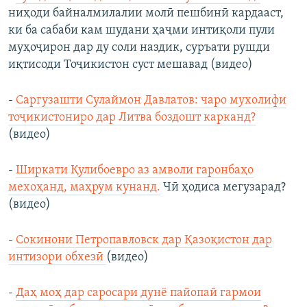
ниҳоди байналмилалии молӣ пешбинӣ кардааст,
ки ба сабаби кам шудани ҳаҷми интиқоли пули
муҳоҷирон дар ду соли наздик, суръати рушди
иқтисоди Тоҷикистон суст мешавад (видео)
-
Саргузашти Сулаймон Давлатов: чаро мухолифи
тоҷикистониро дар Литва боздошт карканд?
(видео)
-
Ширкати Қулибоевро аз амволи гаронбаҳо
мехоҳанд, маҳрум кунанд.
Чӣ ҳодиса мегузарад?
(видео)
-
Сокинони Петропавловск дар Қазоқистон дар
интизори обхезӣ
(видео)
-
Даҳ моҳ дар саросари дунё пайопай гармои