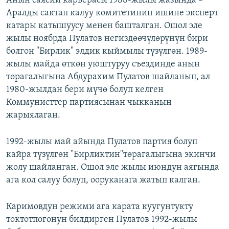
Анын саясий карьерасы 1988-жылы жазында –
Аралды сактап калуу комитетинин ишине эксперт
катары катышуусу менен башталган. Ошол эле
жылы ноябрда Пулатов негиздөөчүлөрүнүн бири
болгон "Бирлик" элдик кыймылы түзүлгөн. 1989-
жылы майда өткөн уюштуруу съездинде анын
төрагалыгына Абдурахим Пулатов шайланып, ал
1980-жылдан бери мүчө болуп келген
Коммунисттер партиясынан чыкканын
жарыялаган.
1992-жылы май айында Пулатов партия болуп
кайра түзүлгөн "Бирликтин"төрагалыгына экинчи
жолу шайланган. Ошол эле жылы июндун аягында
ага кол салуу болуп, ооруканага жатып калган.
Каримовдун режими ага карата куугунтукту
токтотпогонун билдирген Пулатов 1992-жылы