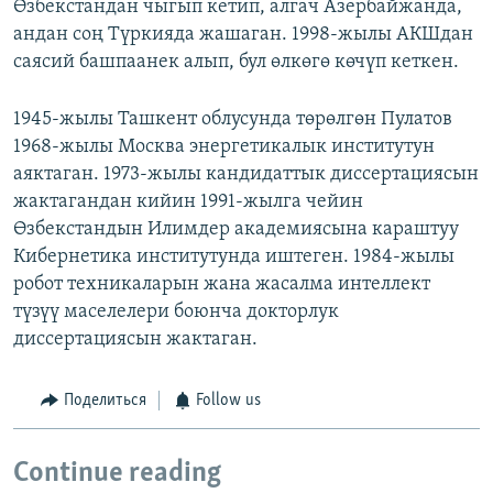
Өзбекстандан чыгып кетип, алгач Азербайжанда,
андан соң Түркияда жашаган. 1998-жылы АКШдан
саясий башпаанек алып, бул өлкөгө көчүп кеткен.
1945-жылы Ташкент облусунда төрөлгөн Пулатов
1968-жылы Москва энергетикалык институтун
аяктаган. 1973-жылы кандидаттык диссертациясын
жактагандан кийин 1991-жылга чейин
Өзбекстандын Илимдер академиясына караштуу
Кибернетика институтунда иштеген. 1984-жылы
робот техникаларын жана жасалма интеллект
түзүү маселелери боюнча докторлук
диссертациясын жактаган.
Поделиться
Follow us
Continue reading