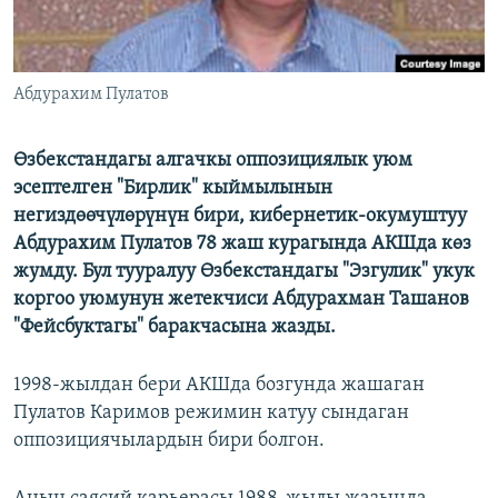
Абдурахим Пулатов
Өзбекстандагы алгачкы оппозициялык уюм
эсептелген "Бирлик" кыймылынын
негиздөөчүлөрүнүн бири, кибернетик-окумуштуу
Абдурахим Пулатов 78 жаш курагында АКШда көз
жумду. Бул тууралуу Өзбекстандагы "Эзгулик" укук
коргоо уюмунун жетекчиси Абдурахман Ташанов
"Фейсбуктагы" баракчасына жазды.
1998-жылдан бери АКШда бозгунда жашаган
Пулатов Каримов режимин катуу сындаган
оппозициячылардын бири болгон.