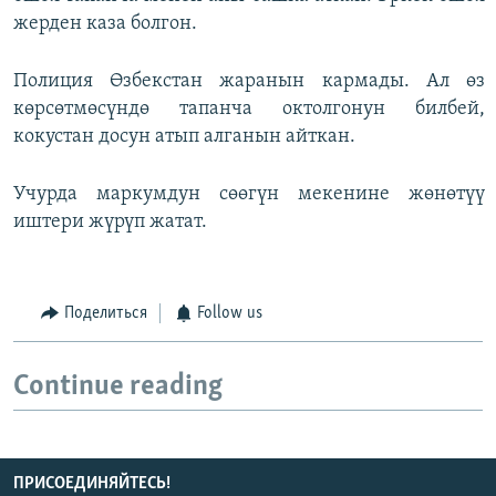
жерден каза болгон.
Полиция Өзбекстан жаранын кармады. Ал өз
көрсөтмөсүндө тапанча октолгонун билбей,
кокустан досун атып алганын айткан.
Учурда маркумдун сөөгүн мекенине жөнөтүү
иштери жүрүп жатат.
Поделиться
Follow us
Continue reading
ПРИСОЕДИНЯЙТЕСЬ!