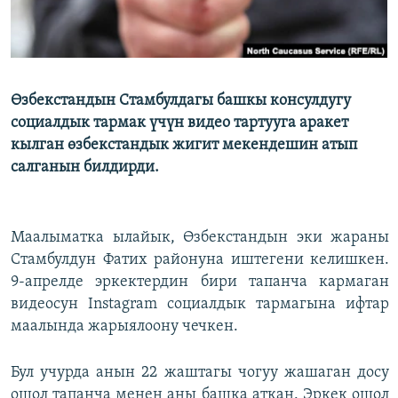
Өзбекстандын Стамбулдагы башкы консулдугу
социалдык тармак үчүн видео тартууга аракет
кылган өзбекстандык жигит мекендешин атып
салганын билдирди.
Маалыматка ылайык, Өзбекстандын эки жараны
Стамбулдун Фатих районуна иштегени келишкен.
9-апрелде эркектердин бири тапанча кармаган
видеосун Instagram социалдык тармагына ифтар
маалында жарыялоону чечкен.
Бул учурда анын 22 жаштагы чогуу жашаган досу
ошол тапанча менен аны башка аткан. Эркек ошол