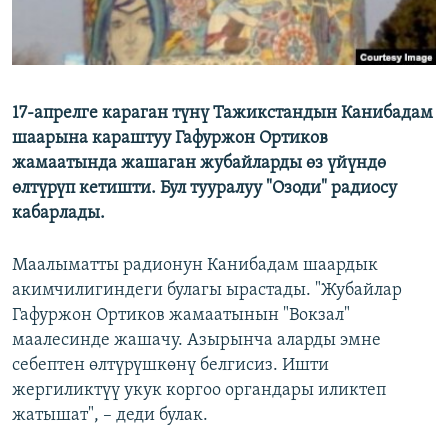
17-апрелге караган түнү Тажикстандын Канибадам
шаарына караштуу Гафуржон Ортиков
жамаатында жашаган жубайларды өз үйүндө
өлтүрүп кетишти. Бул тууралуу "Озоди" радиосу
кабарлады.
Маалыматты радионун Канибадам шаардык
акимчилигиндеги булагы ырастады. "Жубайлар
Гафуржон Ортиков жамаатынын "Вокзал"
маалесинде жашачу. Азырынча аларды эмне
себептен өлтүрүшкөнү белгисиз. Ишти
жергиликтүү укук коргоо органдары иликтеп
жатышат", – деди булак.