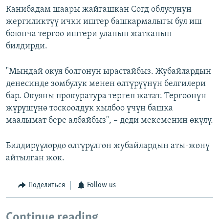
Канибадам шаары жайгашкан Согд облусунун
жергиликтүү ички иштер башкармалыгы бул иш
боюнча тергөө иштери уланып жатканын
билдирди.
"Мындай окуя болгонун ырастайбыз. Жубайлардын
денесинде зомбулук менен өлтүрүүнүн белгилери
бар. Окуяны прокуратура тергеп жатат. Тергөөнүн
жүрүшүнө тоскоолдук кылбоо үчүн башка
маалымат бере албайбыз", – деди мекеменин өкүлү.
Билдирүүлөрдө өлтүрүлгөн жубайлардын аты-жөнү
айтылган жок.
Поделиться
Follow us
Continue reading