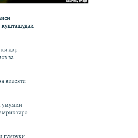
аиси
и кушташудаи
 ки дар
ов ва
ва вилояти
и умумии
 амрикоиро
и гумруки