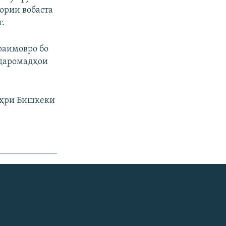
ории вобаста
т.
раимовро бо
 даромадҳои
шаҳри Бишкеки