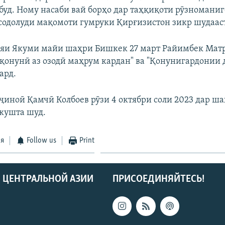
буд. Ному насаби вай борҳо дар таҳқиқоти рӯзноманиг
содолуди мақомоти гумруки Қирғизистон зикр шудаас
яи Якуми майи шаҳри Бишкек 27 март Райимбек Мат
қонунӣ аз озодӣ маҳрум кардан" ва "Қонунигардонии
ард.
ҷиноӣ Қамчӣ Колбоев рӯзи 4 октябри соли 2023 дар 
кушта шуд.
ся
Follow us
Print
 ЦЕНТРАЛЬНОЙ АЗИИ
ПРИСОЕДИНЯЙТЕСЬ!