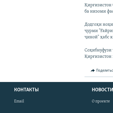
Қирғизистон 
ба низоми фа
Додгоҳи ноҳи
ҷурми "Ғайри
ҷиноӣ" ҳабс к
Соҳибнуфузи 
Қирғизистон 
Поделить
КОНТАКТЫ
НОВОСТИ
Email
О проекте