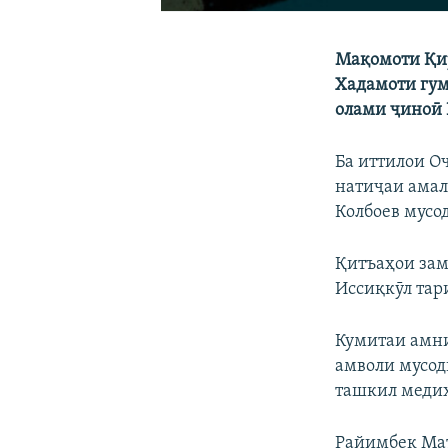
Мақомоти Қи
Хадамоти гу
олами ҷиноӣ 
Ба иттилои О
натиҷаи амал
Колбоев мусо
Қитъаҳои зам
Иссиқкӯл тар
Кумитаи амни
амволи мусод
ташкил меди
Райимбек Мат