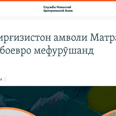
ирғизистон амволи Мат
лбоевро мефурӯшанд
ся