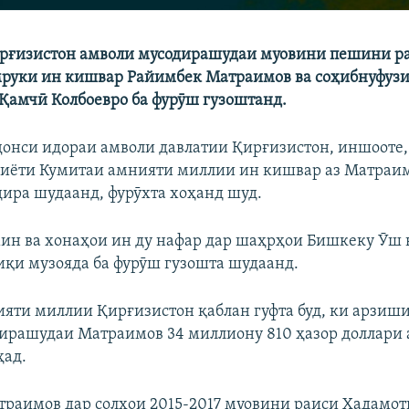
рғизистон амволи мусодирашудаи муовини пешини р
мруки ин кишвар Райимбек Матраимов ва соҳибнуфуз
Қамчӣ Колбоевро ба фурӯш гузоштанд.
ҷонси идораи амволи давлатии Қирғизистон, иншооте,
иёти Кумитаи амнияти миллии ин кишвар аз Матраим
дира шудаанд, фурӯхта хоҳанд шуд.
ин ва хонаҳои ин ду нафар дар шаҳрҳои Бишкеку Ӯш 
иқи музояда ба фурӯш гузошта шудаанд.
яти миллии Қирғизистон қаблан гуфта буд, ки арзиш
ирашудаи Матраимов 34 миллиону 810 ҳазор доллари
ҳад.
раимов дар солҳои 2015-2017 муовини раиси Хадамот