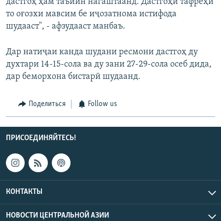
дастгоҳ ҳам таъйин нагаштаанд. Дастгоҳи тафреҳӣ
то оғозхи мавсим бе иҷозатнома истифода
шудааст", - афзудааст манбаъ.
Дар натиҷаи канда шудани ресмони дастгоҳ ду
духтари 14-15-сола ва ду зани 27-29-сола осеб дида,
дар беморхона бистарӣ шудаанд.
Поделиться
Follow us
ПРИСОЕДИНЯЙТЕСЬ!
КОНТАКТЫ
НОВОСТИ ЦЕНТРАЛЬНОЙ АЗИИ