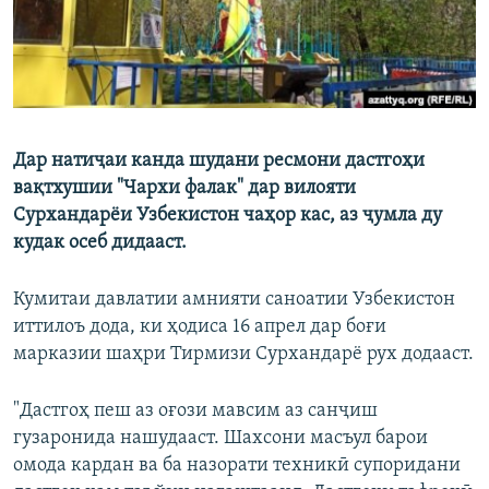
Дар натиҷаи канда шудани ресмони дастгоҳи
вақтхушии "Чархи фалак" дар вилояти
Сурхандарёи Узбекистон чаҳор кас, аз ҷумла ду
кудак осеб дидааст.
Кумитаи давлатии амнияти саноатии Узбекистон
иттилоъ дода, ки ҳодиса 16 апрел дар боғи
марказии шаҳри Тирмизи Сурхандарё рух додааст.
"Дастгоҳ пеш аз оғози мавсим аз санҷиш
гузаронида нашудааст. Шахсони масъул барои
омода кардан ва ба назорати техникӣ супоридани