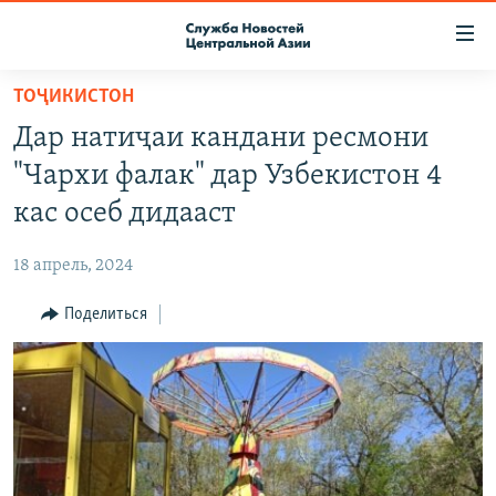
Ссылки
доступа
Вернуться
ТОҶИКИСТОН
к
О ПРОЕКТЕ
Дар натиҷаи кандани ресмони
основному
ПОДПИСКА
содержанию
"Чархи фалак" дар Узбекистон 4
КОНТАКТЫ
Вернутся
кас осеб дидааст
к
RFE/RL ДИРЕКТ
главной
18 апрель, 2024
НАСТОЯЩЕЕ ВРЕМЯ
навигации
Вернутся
Поделиться
МИГРАНТ МЕДИА
к
поиску