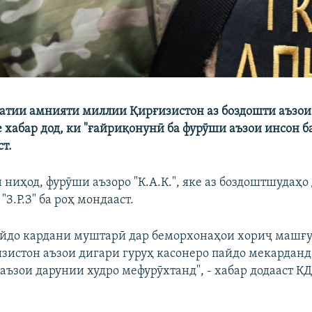
атии амнияти миллии Қирғизистон аз боздошти аъзои
 хабар дод, ки "ғайриқонунӣ ба фурӯши аъзои инсон б
т.
 ниҳод, фурӯши аъзоро "К.А.К.", яке аз боздоштшудаҳо
"З.Р.З" ба роҳ мондааст.
 пайдо кардани муштарӣ дар беморхонаҳои хориҷ машғу
зистон аъзои дигари гуруҳ касонеро пайдо мекарданд,
 аъзои дарунии худро мефурӯхтанд", - хабар додааст 