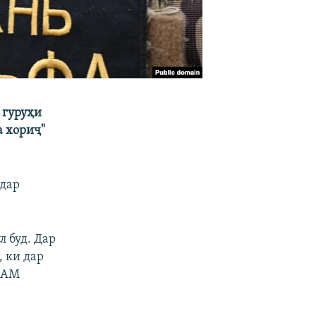
 гуруҳи
а хориҷ"
 дар
л буд. Дар
 ки дар
КДАМ