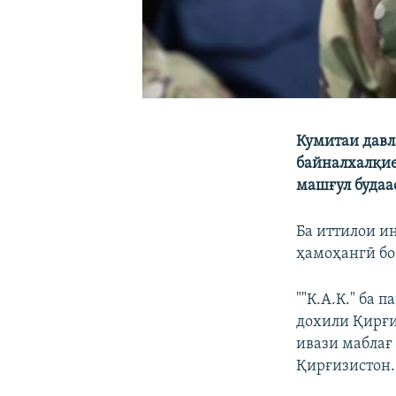
Кумитаи давл
байналхалқие
машғул будаас
Ба иттилои ин
ҳамоҳангӣ бо 
""К.А.К." ба
дохили Қирғи
ивази маблағ
Қирғизистон.