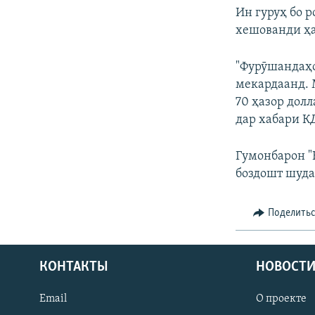
Ин гуруҳ бо 
хешованди ҳ
"Фурӯшандаҳои
мекардаанд. М
70 ҳазор дол
дар хабари 
Гумонбарон "К
боздошт шуда
Поделить
КОНТАКТЫ
НОВОСТИ
Email
О проекте