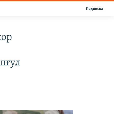
Подписка
кор
шғул