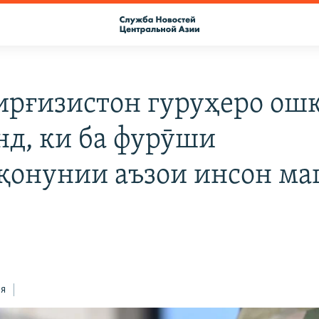
ирғизистон гуруҳеро ош
нд, ки ба фурӯши
қонунии аъзои инсон ма
ся