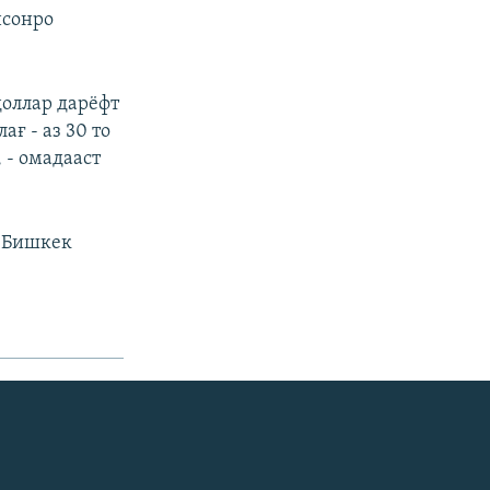
нсонро
доллар дарёфт
ғ - аз 30 то
 - омадааст
и Бишкек