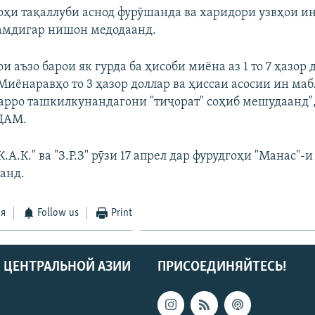
роҳи тақаллуби аснод фурӯшанда ва харидори узвҳои и
амдигар нишон медодаанд.
 аъзо барои як гурда ба ҳисоби миёна аз 1 то 7 ҳазор 
иёнаравҳо то 3 ҳазор доллар ва ҳиссаи асосии ин мабла
ларро ташкилкунандагони "тиҷорат" соҳиб мешудаанд",
КДАМ.
.А.К." ва "З.Р.З" рӯзи 17 апрел дар фурудгоҳи "Манас"-
анд.
ся
Follow us
Print
 ЦЕНТРАЛЬНОЙ АЗИИ
ПРИСОЕДИНЯЙТЕСЬ!