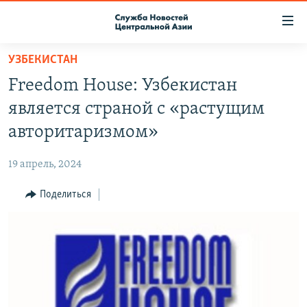
Ссылки
доступа
Вернуться
УЗБЕКИСТАН
к
О ПРОЕКТЕ
Freedom House: Узбекистан
основному
ПОДПИСКА
содержанию
является страной с «растущим
КОНТАКТЫ
Вернутся
авторитаризмом»
к
RFE/RL ДИРЕКТ
главной
19 апрель, 2024
НАСТОЯЩЕЕ ВРЕМЯ
навигации
Вернутся
Поделиться
МИГРАНТ МЕДИА
к
поиску