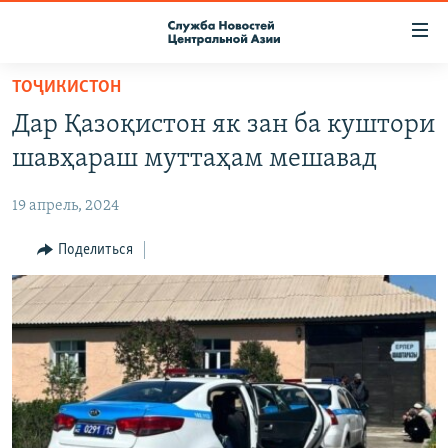
Ссылки
доступа
Вернуться
ТОҶИКИСТОН
к
О ПРОЕКТЕ
Дар Қазоқистон як зан ба куштори
основному
ПОДПИСКА
содержанию
шавҳараш муттаҳам мешавад
КОНТАКТЫ
Вернутся
к
19 апрель, 2024
RFE/RL ДИРЕКТ
главной
НАСТОЯЩЕЕ ВРЕМЯ
Поделиться
навигации
Вернутся
МИГРАНТ МЕДИА
к
поиску