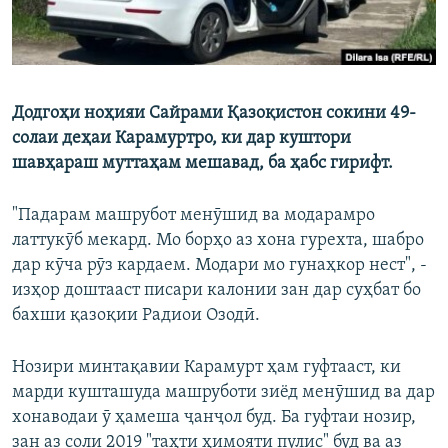
Додгоҳи ноҳияи Сайрами Қазоқистон сокини 49-
солаи деҳаи Карамуртро, ки дар куштори
шавҳараш муттаҳам мешавад, ба ҳабс гирифт.
"Падарам машрубот менӯшид ва модарамро
латтукӯб мекард. Мо борҳо аз хона гурехта, шабро
дар кӯча рӯз кардаем. Модари мо гунаҳкор нест", -
изҳор доштааст писари калонии зан дар суҳбат бо
бахши қазоқии Радиои Озодӣ.
Нозири минтақавии Карамурт ҳам гуфтааст, ки
марди кушташуда машруботи зиёд менӯшид ва дар
хонаводаи ӯ ҳамеша ҷанҷол буд. Ба гуфтаи нозир,
зан аз соли 2019 "таҳти ҳимояти пулис" буд ва аз