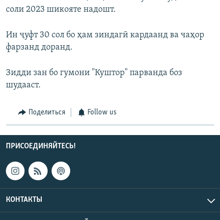
соли 2023 шикояте надошт.
Ин ҷуфт 30 сол бо ҳам зиндагӣ кардаанд ва чаҳор
фарзанд доранд.
Зидди зан бо гумони "Куштор" парванда боз
шудааст.
Поделиться
Follow us
ПРИСОЕДИНЯЙТЕСЬ!
КОНТАКТЫ