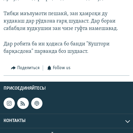
Тибқи маълумоти пешакӣ, зан ҳамроҳи ду
кудакаш дар рӯдхона ғарқ шудааст. Дар бораи
сабабҳои худкушии зан чизе гуфта намешавад.
Дар робита ба ин ҳодиса бо банди "Куштори
барқасдона" парванда боз шудааст.
Поделиться
Follow us
ПРИСОЕДИНЯЙТЕСЬ!
КОНТАКТЫ