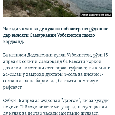
Ҷасади як зан ва ду кудаки ноболиғро аз рӯдхонае
дар вилояти Самарқанди Узбекистон пайдо
кардаанд.
Ба иттилои Додситонии кулли Узбекистон, рӯзи 15
апрел як сокини Самарқанд ба Раёсати корҳои
дохилии вилоят шикоят карда, гуфтааст, ки келини
24-солаи ӯ ҳамроҳи духтари 4-сола ва писари 1-
солааш аз хона баромада, ба самти номаълум
рафтааст.
Субҳи 16 апрел аз рӯдхонаи "Дарғом", ки аз ҳудуди
ноҳияи Тайлоқи вилоят мегузарад, нахуст ҷасади
ду кудак ва дертар ҷасади зан пайдо шудааст.