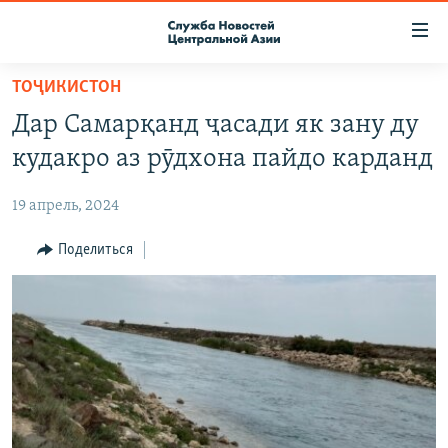
Ссылки
доступа
Вернуться
ТОҶИКИСТОН
к
О ПРОЕКТЕ
Дар Самарқанд ҷасади як зану ду
основному
ПОДПИСКА
содержанию
кудакро аз рӯдхона пайдо карданд
КОНТАКТЫ
Вернутся
к
19 апрель, 2024
RFE/RL ДИРЕКТ
главной
НАСТОЯЩЕЕ ВРЕМЯ
Поделиться
навигации
Вернутся
МИГРАНТ МЕДИА
к
поиску