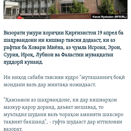
Вазорати умури хориҷии Қирғизистон 19 апрел ба
шаҳрвандони ин кишвар тавсия додааст, ки аз
рафтан ба Ховари Миёна, аз ҷумла Исроил, Эрон,
Сурия, Ироқ, Лубнон ва Фаластин муваққатан
худдорӣ кунанд.
Ин ниҳод сабаби тавсияи худро "муташанниҷ боқӣ
мондани вазъ дар минтақа номидааст.
"Ҳамзамон аз шаҳрвандоне, ки дар кишварҳои
мазкур қарор доранд, даъват мешавад, то
муътадил шудани вазъ чораҳои амнияти шахсиро
тақвият бахшанд", - гуфта шудааст дар иттилоияи
вазорат.