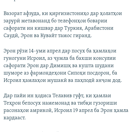
Вазорат афзуда, ки қирғизистониҳо дар ҳолатҳои
зарурӣ метавонанд бо телефонҳои боварии
сафорати ин кишвар дар Туркия, Арабистони
Саудӣ, Эрон ва Кувайт тамос гиранд.
Эрон рӯзи 14-уми апрел дар посух ба ҳамлаҳои
гуногуни Исроил, аз ҷумла ба бахши консулии
сафорати Эрон дар Димишқ ва кушта шудани
шуморе аз фармондеҳони Сипоҳи посдорон, ба
Исроил ҳамлаҳои мушакӣ ва паҳподӣ анҷом дод.
Дар пайи ин ҳодиса Телавив гуфт, ки ҳамлаи
Теҳрон бепосух намемонад ва тибқи гузориши
расонаҳои амрикоӣ, Исроил 19 апрел ба Эрон ҳамла
кардааст.