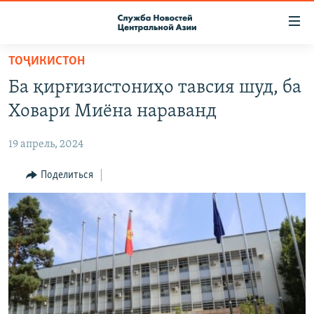
Ссылки
доступа
Вернуться
ТОҶИКИСТОН
к
О ПРОЕКТЕ
Ба қирғизистониҳо тавсия шуд, ба
основному
ПОДПИСКА
содержанию
Ховари Миёна нараванд
КОНТАКТЫ
Вернутся
к
19 апрель, 2024
RFE/RL ДИРЕКТ
главной
НАСТОЯЩЕЕ ВРЕМЯ
Поделиться
навигации
Вернутся
МИГРАНТ МЕДИА
к
поиску