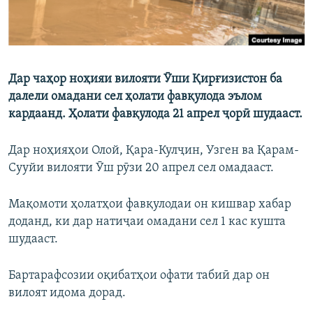
Дар чаҳор ноҳияи вилояти Ӯши Қирғизистон ба
далели омадани сел ҳолати фавқулода эълом
кардаанд. Ҳолати фавқулода 21 апрел ҷорӣ шудааст.
Дар ноҳияҳои Олой, Қара-Кулҷин, Узген ва Қарам-
Сууйи вилояти Ӯш рӯзи 20 апрел сел омадааст.
Мақомоти ҳолатҳои фавқулодаи он кишвар хабар
доданд, ки дар натиҷаи омадани сел 1 кас кушта
шудааст.
Бартарафсозии оқибатҳои офати табиӣ дар он
вилоят идома дорад.