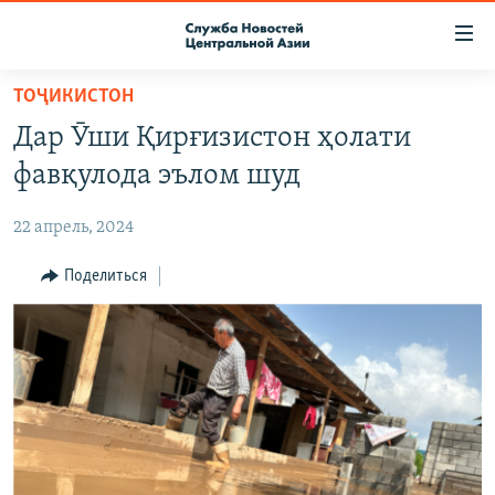
Ссылки
доступа
Вернуться
ТОҶИКИСТОН
к
О ПРОЕКТЕ
Дар Ӯши Қирғизистон ҳолати
основному
ПОДПИСКА
содержанию
фавқулода эълом шуд
КОНТАКТЫ
Вернутся
к
22 апрель, 2024
RFE/RL ДИРЕКТ
главной
НАСТОЯЩЕЕ ВРЕМЯ
Поделиться
навигации
Вернутся
МИГРАНТ МЕДИА
к
поиску