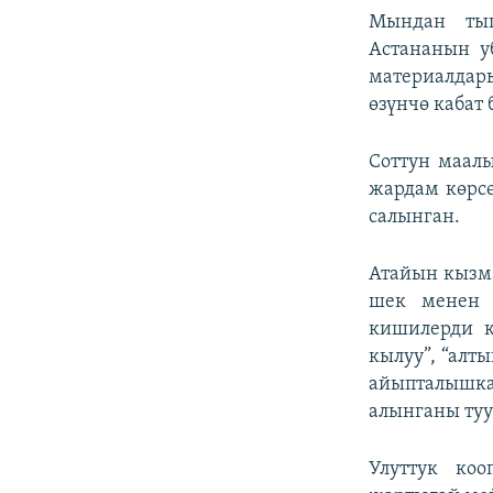
Мындан тыш
Астананын у
материалдар
өзүнчө кабат 
Соттун маалы
жардам көрс
салынган.
Атайын кызм
шек менен 
кишилерди ка
кылуу”, “алт
айыпталышка
алынганы туу
Улуттук ко