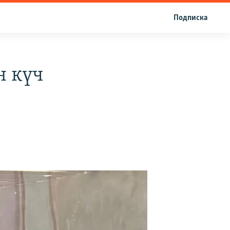
Подписка
н күч