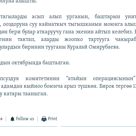
йнуна алышты.
ктагыларды асып алып урганын, баштарын унит
 ооздоруна суу кайнаткыч тыгышканын моюнга алыш
өн бери булар аткаруучу гана экенин айтып келебиз.
генин тактап, аларды жоопко тартууга чакыра
улардын биринин тууганы Куралай Омирубаева.
дын октябрында башталган.
опсуздук комитетинин “атайын операциясынын
 адамдан кыйноо боюнча арыз түшкөн. Бирок тергөө 1
 катары тааныган.
ся
Follow us
Print