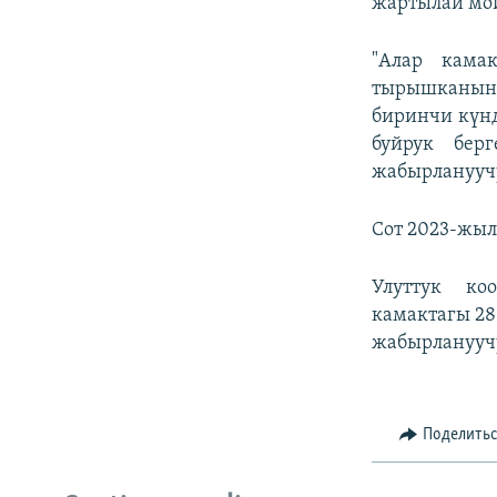
жартылай мо
"Алар кама
тырышканын,
биринчи күнд
буйрук бер
жабырланууч
Сот 2023-жыл
Улуттук ко
камактагы 28
жабырлануучу
Поделить