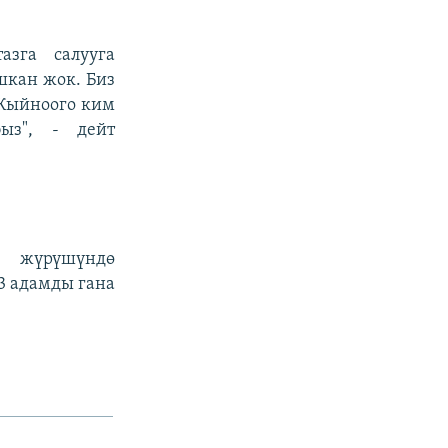
азга салууга
кан жок. Биз
 Кыйноого ким
быз", - дейт
” жүрүшүндө
3 адамды гана