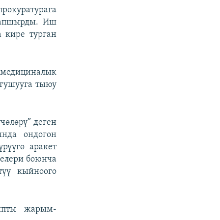
окуратурага
тапшырды. Иш
 кире турган
а медициналык
гушууга тыюу
чөлөрү” деген
нда ондогон
үрүүгө аракет
нелери боюнча
түү кыйноого
йыпты жарым-