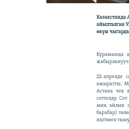
Казакстанда 
айыпталган У
өкүм чыгарды
Курамында а
жабырланууч
22-апрелде 
ажыратты. М
Астана чек 
соттолду. Со
миң айлык э
барабар) төл
иштөөгө тыюу