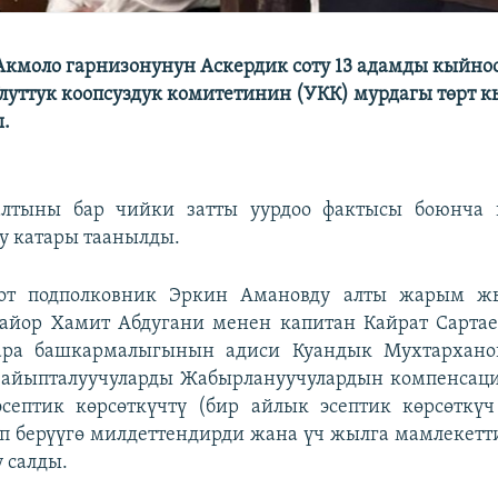
Акмоло гарнизонунун Аскердик соту 13 адамды кыйно
луттук коопсуздук комитетинин (УКК) мурдагы төрт 
.
лтыны бар чийки затты уурдоо фактысы боюнча 
у катары таанылды.
сот подполковник Эркин Амановду алты жарым ж
айор Хамит Абдугани менен капитан Кайрат Сартае
ара башкармалыгынын адиси Куандык Мухтархано
т айыпталуучуларды Жабырлануучулардын компенсац
септик көрсөткүчтү (бир айлык эсептик көрсөткүч
өп берүүгө милдеттендирди жана үч жылга мамлекетт
 салды.