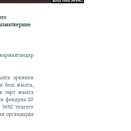
ого
кызматкерине
кармалгандар
ылга эркинен
в беш жылга,
в төрт жылга
ия фондуна 20
 3692 теңгеге
ик органдарда