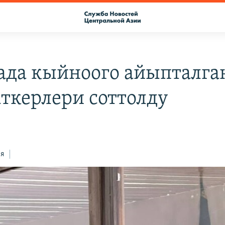
ада кыйноого айыпталга
ткерлери соттолду
ся