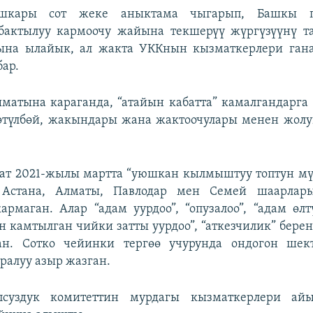
кары сот жеке аныктама чыгарып, Башкы пр
бактылуу кармоочу жайына текшерүү жүргүзүүнү 
ына ылайык, ал жакта УККнын кызматкерлери гана
бар.
матына караганда, “атайын кабатта” камалгандарг
өтүлбөй, жакындары жана жактоочулары менен жолу
ат 2021-жылы мартта “уюшкан кылмыштуу топтун мү
Астана, Алматы, Павлодар мен Семей шаарлары
рмаган. Алар “адам уурдоо”, “опузалоо”, “адам өлт
ын камтылган чийки затты уурдоо”, “аткезчилик” бере
н. Сотко чейинки тергөө учурунда ондогон шек
ралуу азыр жазган.
опсуздук комитеттин мурдагы кызматкерлери а