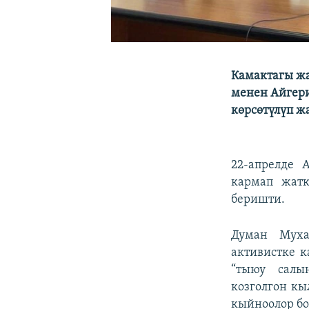
Камактагы ж
менен Айгер
көрсөтүлүп ж
22-апрелде 
кармап жат
беришти.
Думан Муха
активистке к
“тыюу салы
козголгон кы
кыйноолор бо