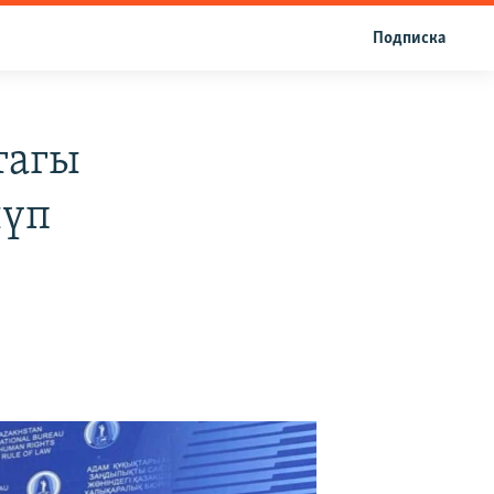
Подписка
тагы
лүп