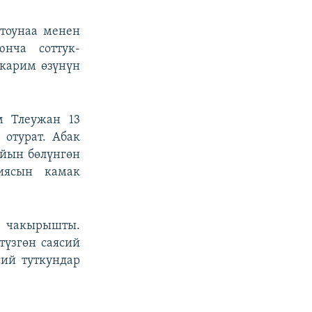
тоунаа менен
нча соттук-
карим өзүнүн
.
м Тлеужан 13
 отурат. Абак
айын бөлүнгөн
иясын камак
 чакырышты.
түзгөн саясий
сий туткундар