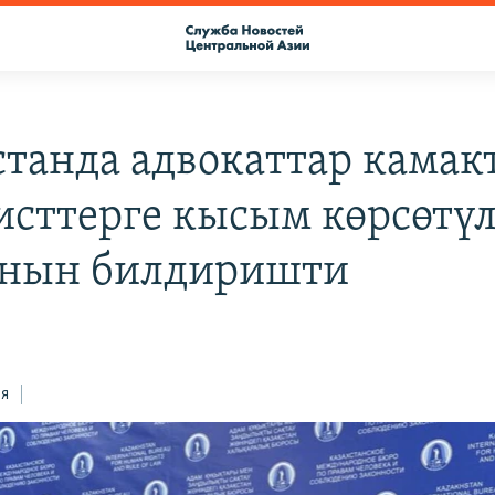
станда адвокаттар камак
исттерге кысым көрсөтү
нын билдиришти
ся