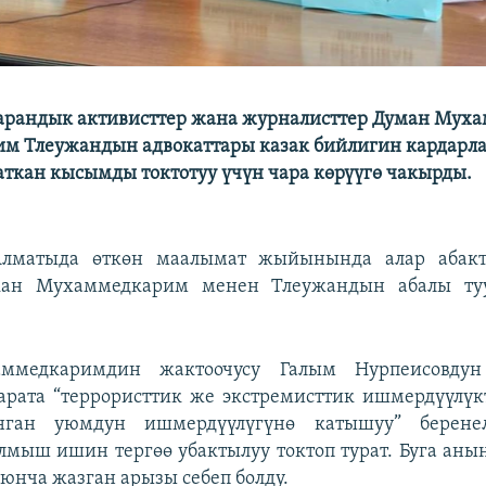
арандык активисттер жана журналисттер Думан Мух
им Тлеужандын адвокаттары казак бийлигин кардарл
аткан кысымды токтотуу үчүн чара көрүүгө чакырды.
Алматыда өткөн маалымат жыйынында алар абак
кан Мухаммедкарим менен Тлеужандын абалы ту
ммедкаримдин жактоочусу Галым Нурпеисовдун
арата “террористтик же экстремисттик ишмердүүлүк
нган уюмдун ишмердүүлүгүнө катышуу” берене
лмыш ишин тергөө убактылуу токтоп турат. Буга ан
юнча жазган арызы себеп болду.