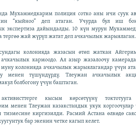
нда Мухаммедкарим полиция сотко аны ичи суук ав
нин “кыйноо” деп атаган. Учурда бул иш бою
ык экспертиза дайындалды. 10 күн мурун Мухаммед
 тергөө жай жүрүп жатат деп ачкачылык жарыялаган
сундагы колонияда жазасын өтөп жаткан Айгери
 ачкачылык кармоодо. Ал азыр жазалоочу камерада
 муну колонияда ачкачылык жарыялагандар үчүн ат
гу менен түшүндүрдү. Тлеужан ачкачылык акц
акул болбогону үчүн баштаган.
 активисттерге кысым көрсөтүүнү токтотууга
им менен Тлеужан казакстандык укук коргоочулар 
 тизмесине киргизилди. Расмий Астана өлкөдө сая
куугунтук бар экенин четке кагып келет.