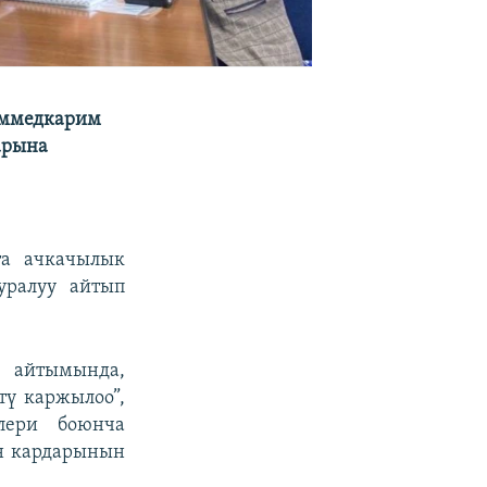
аммедкарим
арына
та ачкачылык
уралуу айтып
 айтымында,
тү каржылоо”,
лери боюнча
ын кардарынын