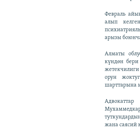
Февраль айы
алып келге
психиатриял
арызы боюнча
Алматы облу
күндөн бери
жетекчилиги
орун жокту
шарттарына м
Адвокаттар
Мухаммедкар
туткундардын
жана саясий 