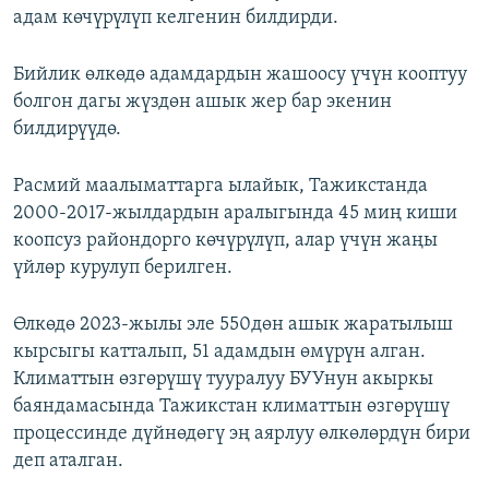
адам көчүрүлүп келгенин билдирди.
Бийлик өлкөдө адамдардын жашоосу үчүн кооптуу
болгон дагы жүздөн ашык жер бар экенин
билдирүүдө.
Расмий маалыматтарга ылайык, Тажикстанда
2000-2017-жылдардын аралыгында 45 миң киши
коопсуз райондорго көчүрүлүп, алар үчүн жаңы
үйлөр курулуп берилген.
Өлкөдө 2023-жылы эле 550дөн ашык жаратылыш
кырсыгы катталып, 51 адамдын өмүрүн алган.
Климаттын өзгөрүшү тууралуу БУУнун акыркы
баяндамасында Тажикстан климаттын өзгөрүшү
процессинде дүйнөдөгү эң аярлуу өлкөлөрдүн бири
деп аталган.