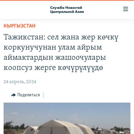
Ссылки
доступа
Вернуться
КЫРГЫЗСТАН
к
О ПРОЕКТЕ
Тажикстан: сел жана жер көчкү
основному
ПОДПИСКА
содержанию
коркунучунан улам айрым
КОНТАКТЫ
Вернутся
аймактардын жашоочулары
к
RFE/RL ДИРЕКТ
коопсуз жерге көчүрүлүүдө
главной
НАСТОЯЩЕЕ ВРЕМЯ
навигации
24 апрель, 2024
Вернутся
МИГРАНТ МЕДИА
к
Поделиться
поиску