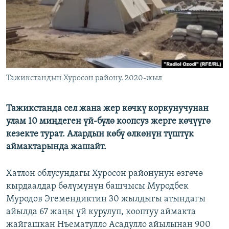
Тажикстандын Хуросон району. 2020-жыл
Тажикстанда сел жана жер көчкү коркунучунан
улам 10 миңдеген үй-бүлө коопсуз жерге көчүүгө
кезекте турат. Алардын көбү өлкөнүн түштүк
аймактарында жашайт.
Хатлон облусундагы Хуросон районунун өзгөчө
кырдаалдар бөлүмүнүн башчысы Муродбек
Муродов Эгемендиктин 30 жылдыгы атындагы
айылда 67 жаңы үй курулуп, кооптуу аймакта
жайгашкан Нъематулло Асадулло айылынан 900