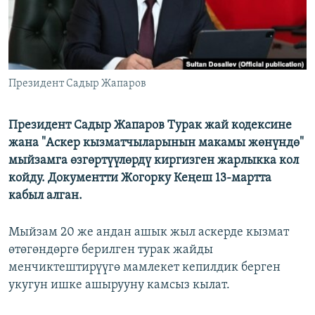
Президент Садыр Жапаров
Президент Садыр Жапаров Турак жай кодексине
жана "Аскер кызматчыларынын макамы жөнүндө"
мыйзамга өзгөртүүлөрдү киргизген жарлыкка кол
койду. Документти Жогорку Кеңеш 13-мартта
кабыл алган.
Мыйзам 20 же андан ашык жыл аскерде кызмат
өтөгөндөргө берилген турак жайды
менчиктештирүүгө мамлекет кепилдик берген
укугун ишке ашырууну камсыз кылат.