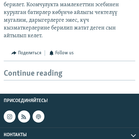
берилет. Коомчулукта мамлекеттин эсебинен
курулган батирлер көбүнчө айлыгы чектелүү
мугалим, дарыгерлерге эмес, күч
кызматкерлерине берилип жатат деген сын
айтылып келет.
Поделиться
Follow us
Continue reading
ПРИСОЕДИНЯЙТЕСЬ!
КОНТАКТЫ