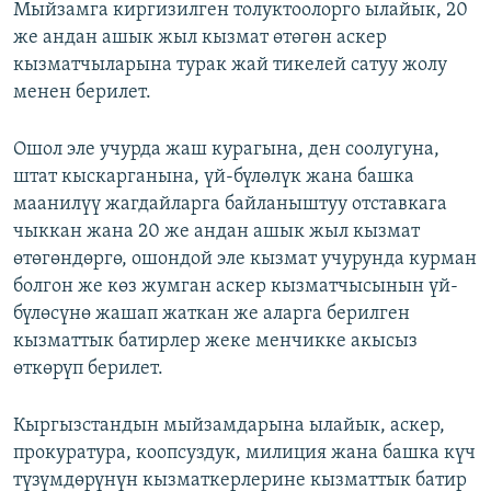
Мыйзамга киргизилген толуктоолорго ылайык, 20
же андан ашык жыл кызмат өтөгөн аскер
кызматчыларына турак жай тикелей сатуу жолу
менен берилет.
Ошол эле учурда жаш курагына, ден соолугуна,
штат кыскарганына, үй-бүлөлүк жана башка
маанилүү жагдайларга байланыштуу отставкага
чыккан жана 20 же андан ашык жыл кызмат
өтөгөндөргө, ошондой эле кызмат учурунда курман
болгон же көз жумган аскер кызматчысынын үй-
бүлөсүнө жашап жаткан же аларга берилген
кызматтык батирлер жеке менчикке акысыз
өткөрүп берилет.
Кыргызстандын мыйзамдарына ылайык, аскер,
прокуратура, коопсуздук, милиция жана башка күч
түзүмдөрүнүн кызматкерлерине кызматтык батир