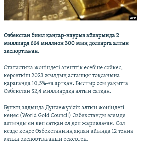
Өзбекстан биыл қаңтар-наурыз айларында 2
миллиард 664 миллион 300 мың долларға алтын
экспорттаған.
Статистика жөніндегі агенттік есебіне сәйкес,
көрсеткіш 2023 жылдың алғашқы тоқсанына
қарағанда 10,5%-ға артқан. Былтыр осы уақытта
Өзбекстан $2,4 миллиардқа алтын сатқан.
Бұның алдында Дүниежүзілік алтын жөніндегі
кеңес (World Gold Council) Өзбекстанды әлемде
алтынды ең көп сатқан ел деп жариялаған. Сол
кезде кеңес Өзбекстанның ақпан айында 12 тонна
алтын экспорттағанын ескерген.