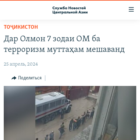
Ссылки
доступа
Вернуться
ТОҶИКИСТОН
к
О ПРОЕКТЕ
Дар Олмон 7 зодаи ОМ ба
основному
ПОДПИСКА
содержанию
терроризм муттаҳам мешаванд
КОНТАКТЫ
Вернутся
к
25 апрель, 2024
RFE/RL ДИРЕКТ
главной
НАСТОЯЩЕЕ ВРЕМЯ
Поделиться
навигации
Вернутся
МИГРАНТ МЕДИА
к
поиску