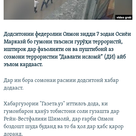
Додситонии федеролии Олмон зидди 7 зодаи Осиёи
Марказӣ бо гумони таъсиси гурӯҳи террористӣ,
иштирок дар фаъолияти он ва пуштибонӣ аз
созмони террористии “Давлати исломӣ” (ДИ) айб
эълом кардааст.
Дар ин бора сомонаи расмии додситонӣ хабар
додааст.
Хабаргузории "Газета.уз" иттилоъ дода, ки
гумонбарон ҳанӯз тобистони соли гузашта дар
Рейн-Вестфалияи Шимолӣ, дар ғарби Олмон
боздошт шуда буданд ва то ба ҳол дар ҳабс қарор
доранд.