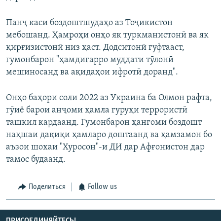
Панҷ каси боздоштшудаҳо аз Тоҷикистон
мебошанд. Ҳамроҳи онҳо як туркманистонӣ ва як
қирғизистонӣ низ ҳаст. Додситонӣ гуфтааст,
гумонбарон "ҳамдигарро муддати тӯлонӣ
мешиносанд ва ақидаҳои ифротӣ доранд".
Онҳо баҳори соли 2022 аз Украина ба Олмон рафта,
гӯиё барои анҷоми ҳамла гуруҳи террористӣ
ташкил кардаанд. Гумонбарон ҳангоми боздошт
нақшаи дақиқи ҳамларо доштаанд ва ҳамзамон бо
аъзои шохаи "Хуросон"-и ДИ дар Афғонистон дар
тамос будаанд.
Поделиться
Follow us
ПРИСОЕДИНЯЙТЕСЬ!