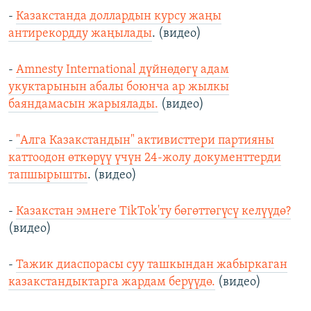
-
Казакстанда доллардын курсу жаңы
антирекордду жаңылады
. (видео)
-
Amnesty International дүйнөдөгү адам
укуктарынын абалы боюнча ар жылкы
баяндамасын жарыялады.
(видео)
-
"Алга Казакстандын" активисттери партияны
каттоодон өткөрүү үчүн 24-жолу документтерди
тапшырышты
. (видео)
-
Казакстан эмнеге TikTok'ту бөгөттөгүсү келүүдө?
(видео)
-
Тажик диаспорасы суу ташкындан жабыркаган
казакстандыктарга жардам берүүдө.
(видео)