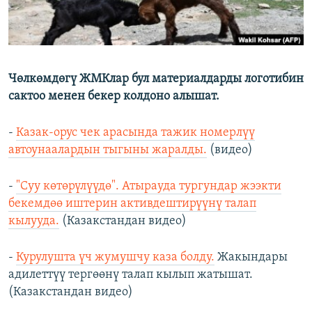
Чөлкөмдөгү ЖМКлар бул материалдарды логотибин
сактоо менен бекер колдоно алышат.
-
Казак-орус чек арасында тажик номерлүү
автоунаалардын тыгыны жаралды.
(видео)
-
"Суу көтөрүлүүдө". Атырауда тургундар жээкти
бекемдөө иштерин активдештирүүнү талап
кылууда.
(Казакстандан видео)
-
Курулушта үч жумушчу каза болду.
Жакындары
адилеттүү тергөөнү талап кылып жатышат.
(Казакстандан видео)