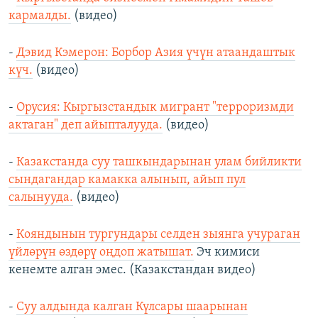
кармалды.
(видео)
-
Дэвид Кэмерон: Борбор Азия үчүн атаандаштык
күч.
(видео)
-
Орусия: Кыргызстандык мигрант "терроризмди
актаган" деп айыпталууда.
(видео)
-
Казакстанда суу ташкындарынан улам бийликти
сындагандар камакка алынып, айып пул
салынууда.
(видео)
-
Кояндынын тургундары селден зыянга учураган
үйлөрүн өздөрү оңдоп жатышат.
Эч кимиси
кенемте алган эмес. (Казакстандан видео)
-
Суу алдында калган Күлсары шаарынан