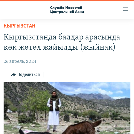
Ссылки
доступа
Вернуться
КЫРГЫЗСТАН
к
О ПРОЕКТЕ
Кыргызстанда балдар арасында
основному
ПОДПИСКА
содержанию
көк жөтөл жайылды (жыйнак)
КОНТАКТЫ
Вернутся
к
26 апрель, 2024
RFE/RL ДИРЕКТ
главной
НАСТОЯЩЕЕ ВРЕМЯ
Поделиться
навигации
Вернутся
МИГРАНТ МЕДИА
к
поиску