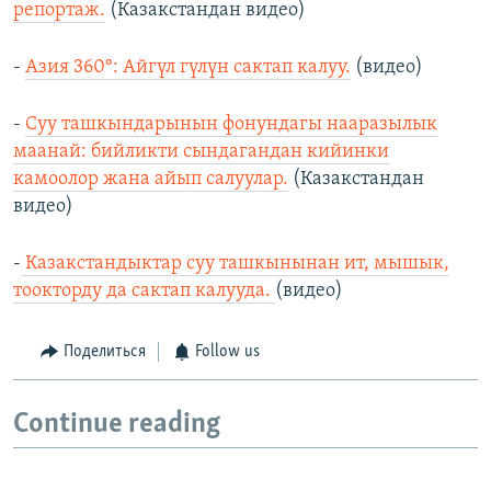
репортаж.
(Казакстандан видео)
-
Азия 360°: Айгүл гүлүн сактап калуу.
(видео)
-
Суу ташкындарынын фонундагы нааразылык
маанай: бийликти сындагандан кийинки
камоолор жана айып салуулар.
(Казакстандан
видео)
-
Казакстандыктар суу ташкынынан ит, мышык,
тоокторду да сактап калууда.
(видео)
Поделиться
Follow us
Continue reading