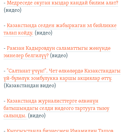
-
Медреседе окуган кыздар кандай билим алат?
(видео)
-
Казакстанда селден жабыркаган эл бийликке
талап койду.
(видео)
-
Рамзан Кадыровдун саламаттыгы жөнүндө
эмнелер белгилүү?
(видео)
-
"Салтанат үчүн!". Чет өлкөлөрдө Казакстандагы
үй-бүлөлүк зомбулукка каршы акциялар өттү.
(Казакстандан видео)
-
Казакстанда журналисттерге өлкөнүн
батышындагы селди видеого тартууга тыюу
салынды.
(видео)
-
Кыргызстанда бизнесмен Имамидин Ташов