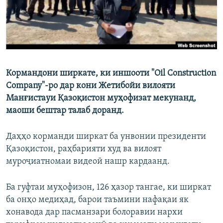
Кормандони ширкате, ки иншооти "Oil Construction
Company"-ро дар кони Жетибойи вилояти
Манғистауи Қазоқистон муҳофизат мекунанд,
маоши бештар талаб доранд.
Даҳҳо корманди ширкат ба унвонии президенти
Қазоқистон, раҳбарияти худ ва вилоят
муроҷиатномаи видеоӣ нашр кардаанд.
Ба гуфтаи муҳофизон, 126 ҳазор тангае, ки ширкат
ба онҳо медиҳад, барои таъмини нафақаи як
хонавода дар пасманзари болоравии нархи