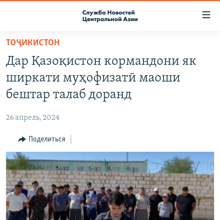
Ссылки
доступа
Вернуться
ТОҶИКИСТОН
к
О ПРОЕКТЕ
Дар Қазоқистон кормандони як
основному
ПОДПИСКА
содержанию
ширкати муҳофизатӣ маоши
КОНТАКТЫ
Вернутся
бештар талаб доранд
к
RFE/RL ДИРЕКТ
главной
26 апрель, 2024
НАСТОЯЩЕЕ ВРЕМЯ
навигации
Вернутся
Поделиться
МИГРАНТ МЕДИА
к
поиску