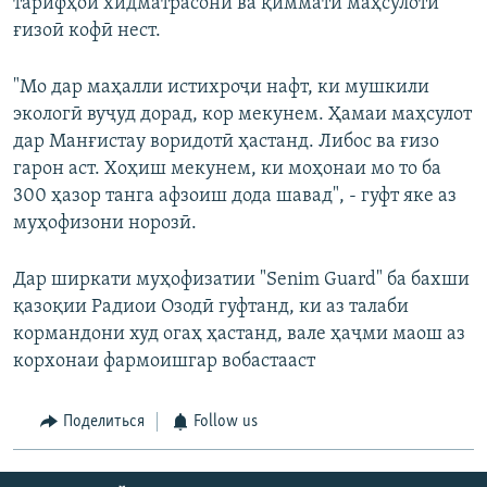
тарифҳои хидматрасонӣ ва қиммати маҳсулоти
ғизоӣ кофӣ нест.
"Мо дар маҳалли истихроҷи нафт, ки мушкили
экологӣ вуҷуд дорад, кор мекунем. Ҳамаи маҳсулот
дар Манғистау воридотӣ ҳастанд. Либос ва ғизо
гарон аст. Хоҳиш мекунем, ки моҳонаи мо то ба
300 ҳазор танга афзоиш дода шавад", - гуфт яке аз
муҳофизони норозӣ.
Дар ширкати муҳофизатии "Senim Guard" ба бахши
қазоқии Радиои Озодӣ гуфтанд, ки аз талаби
кормандони худ огаҳ ҳастанд, вале ҳаҷми маош аз
корхонаи фармоишгар вобастааст
Поделиться
Follow us