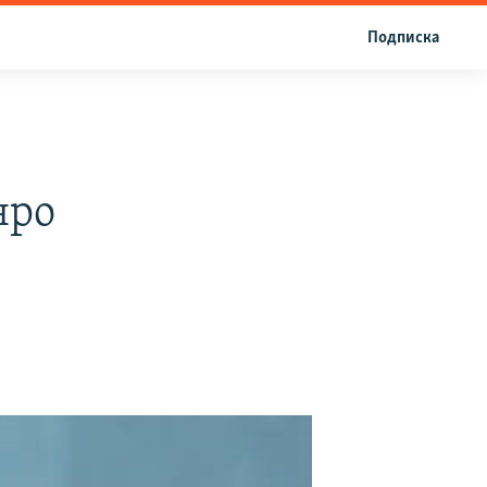
Подписка
нро