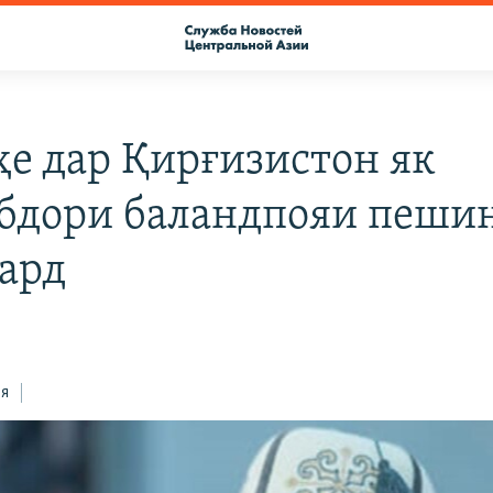
ҳе дар Қирғизистон як
бдори баландпояи пеши
кард
ся