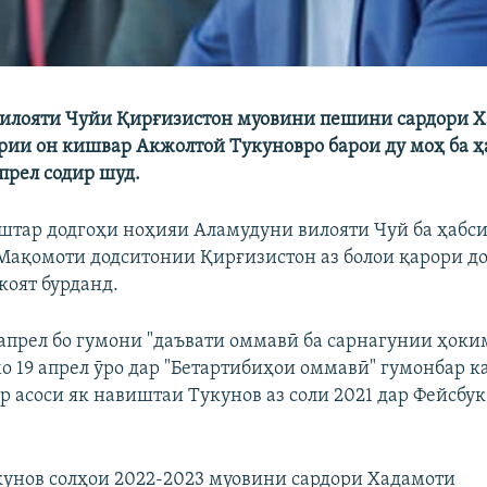
вилояти Чуйи Қирғизистон муовини пешини сардори 
ии он кишвар Акжолтой Тукуновро барои ду моҳ ба ҳа
прел содир шуд.
штар додгоҳи ноҳияи Аламудуни вилояти Чуй ба ҳабси
 Мақомоти додситонии Қирғизистон аз болои қарори д
оят бурданд.
 апрел бо гумони "даъвати оммавӣ ба сарнагунии ҳоки
о 19 апрел ӯро дар "Бетартибиҳои оммавӣ" гумонбар к
р асоси як навиштаи Тукунов аз соли 2021 дар Фейсбук
унов солҳои 2022-2023 муовини сардори Хадамоти