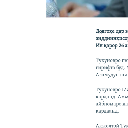
Додгоҳе дар 
зиддиинҳисор
Ин қарор 26 а
Тукуновро пе
гирифта буд.
Аламудун шик
Тукуновро 17
карданд. Амм
айбномаро да
кардаанд.
Акжолтой Тук