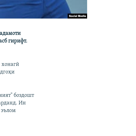
Хадамоти
сб гирифт.
 хонагӣ
одгоҳи
мият" боздошт
арданд. Ин
 эълом