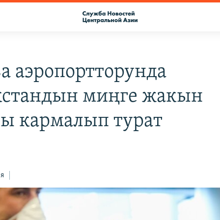
а аэропортторунда
стандын миңге жакын
ы кармалып турат
ся