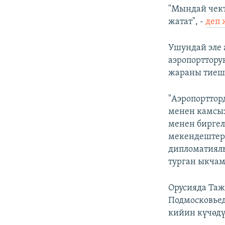
"Мындай чект
жатат", -
деп 
Ушундай эле 
аэропорттору
жараны тиеше
"Аэропорттор
менен камсыз
менен бирге
мекендештер
дипломатиялы
турган ыкчам
Орусияда Таж
Подмосковьед
кийин күчөдү