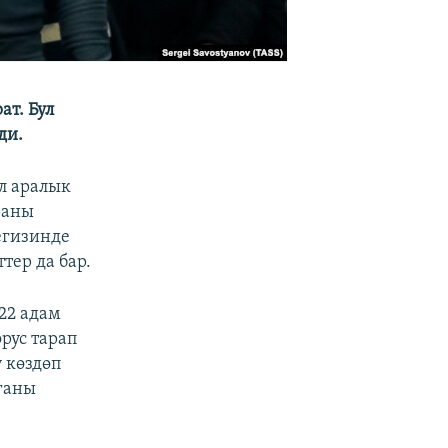
т. Бул
ди.
л аралык
раны
егизинде
тер да бар.
22 адам
рус тарап
 көздөп
ганы