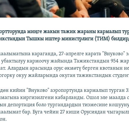
ортторунда миңге жакын тажик жараны кармалып тура
жикстандын Тышкы иштер министрлиги (ТИМ) билдир
алыматына караганда, 27-апрелге карата "Внуково" э
н убактылуу кармоочу жайында Тажикстандын 954 жа
ат. Алардын арасында орус өкмөтү берген квотанын н
горку окуу жайларында окуган тажикстандык студент
рдөн кийин "Внуково" аэропортунда кармалып турган 3
магына киргизилгени кабарланды. Ошол эле маалда о
ын депортация боло тургандардын тизмесине кошууну
маалымат бар. Буга чейин 27 киши Орусиядан чыгарыл
он.