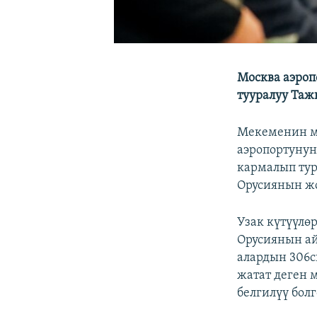
Москва аэроп
тууралуу Та
Мекеменин ма
аэропортуну
кармалып тур
Орусиянын жо
Узак күтүүлө
Орусиянын ай
алардын 306с
жатат деген 
белгилүү болг