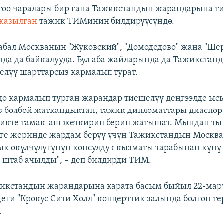
өө чаралары бир гана Тажикстандын жарандарына ти
жазылган
тажик ТИМинин билдирүүсүндө.
абал Москванын "Жуковский", "Домодедово" жана "Ше
нда да байкалууда. Бул аба жайларында да Тажикстан
лүү шарттарсыз кармалып турат.
до кармалып турган жарандар тиешелүү деңгээлде ыс
 болбой жаткандыктан, тажик дипломаттары диаспор
ликте тамак-аш жеткирип берип жатышат. Мындан т
ге жеринде жардам берүү үчүн Тажикстандын Москв
к өкүлчүлүгүнүн консулдук кызматы тарабынан күнү
 штаб ачылды", – деп билдирди ТИМ.
икстандын жарандарына карата басым быйыл 22-мар
еги "Крокус Сити Холл" концерттик залында болгон те
.