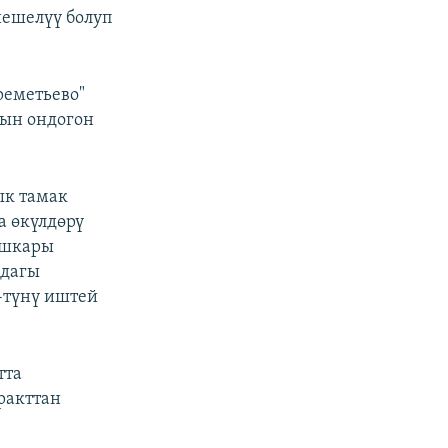
ешелүү болуп
реметьево"
дын ондогон
ык тамак
а өкүлдөрү
ышкары
адагы
-түнү иштей
тта
ракттан