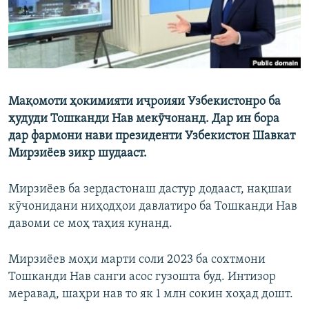
Мақомоти ҳокимияти иҷроияи Узбекистонро ба
ҳудуди Тошканди Нав мекӯчонанд. Дар ин бора
дар фармони нави президенти Узбекистон Шавкат
Мирзиёев зикр шудааст.
Мирзиёев ба зердастонаш дастур додааст, нақшаи
кӯчонидани ниҳодҳои давлатиро ба Тошканди Нав
давоми се моҳ таҳия кунанд.
Мирзиёев моҳи марти соли 2023 ба сохтмони
Тошканди Нав санги асос гузошта буд. Интизор
меравад, шаҳри нав то як 1 млн сокин хоҳад дошт.