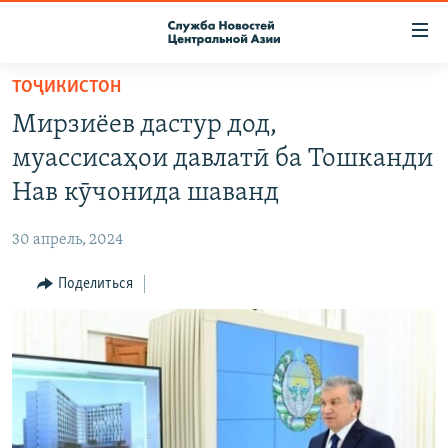
Ссылки
доступа
Вернуться
ТОҶИКИСТОН
к
О ПРОЕКТЕ
Мирзиёев дастур дод,
основному
ПОДПИСКА
содержанию
муассисаҳои давлатӣ ба Тошканди
КОНТАКТЫ
Вернутся
Нав кӯчонида шаванд
к
RFE/RL ДИРЕКТ
главной
30 апрель, 2024
НАСТОЯЩЕЕ ВРЕМЯ
навигации
Вернутся
Поделиться
МИГРАНТ МЕДИА
к
поиску