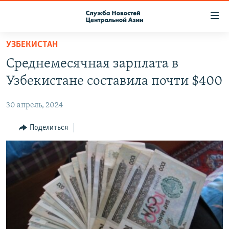
Ссылки
доступа
Вернуться
УЗБЕКИСТАН
к
О ПРОЕКТЕ
Среднемесячная зарплата в
основному
ПОДПИСКА
содержанию
Узбекистане составила почти $400
КОНТАКТЫ
Вернутся
к
30 апрель, 2024
RFE/RL ДИРЕКТ
главной
НАСТОЯЩЕЕ ВРЕМЯ
Поделиться
навигации
Вернутся
МИГРАНТ МЕДИА
к
поиску