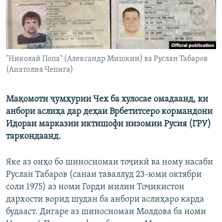
"Николай Попа" (Александр Мишкин) ва Руслан Табаров
(Анатолия Чепига)
Мақомоти ҷумҳурии Чех ба хулосае омадаанд, ки
анбори аслиҳа дар деҳаи Врбетитсеро кормандони
Идораи марказии иктишофи низомии Русия (ГРУ)
таркондаанд.
Яке аз онҳо бо шиносномаи тоҷикӣ ва ному насаби
Руслан Табаров (санаи таваллуд 23-юми октябри
соли 1975) аз номи Горди милии Тоҷикистон
дархости ворид шудан ба анбори аслиҳаро карда
будааст. Дигаре аз шиносномаи Молдова ба номи