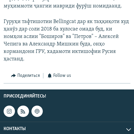
муҳиммоти ҷангии мавриди фурӯш номидаанд.
Гуруҳи тафтишотии Bellingcat дар як таҳқиқоти худ
ҳанӯз дар соли 2018 ба хулосае омада буд, ки
номҳои аслии "Боширов" ва "Петров" – Алексей
Чепига ва Александр Мишкин буда, онҳо
кормандони ГРУ, хадамоти иктишофии Русия
ҳастанд.
Поделиться
Follow us
ПРИСОЕДИНЯЙТЕСЬ!
КОНТАКТЫ