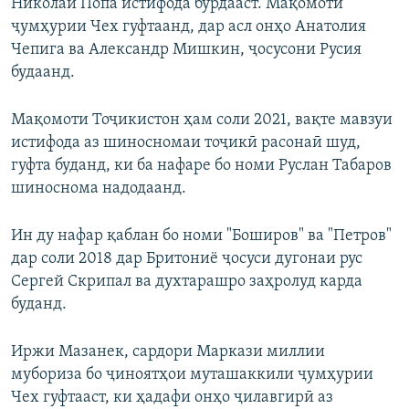
Николай Попа истифода бурдааст. Мақомоти
ҷумҳурии Чех гуфтаанд, дар асл онҳо Анатолия
Чепига ва Александр Мишкин, ҷосусони Русия
будаанд.
Мақомоти Тоҷикистон ҳам соли 2021, вақте мавзуи
истифода аз шиносномаи тоҷикӣ расонаӣ шуд,
гуфта буданд, ки ба нафаре бо номи Руслан Табаров
шиноснома надодаанд.
Ин ду нафар қаблан бо номи "Боширов" ва "Петров"
дар соли 2018 дар Бритониё ҷосуси дугонаи рус
Сергей Скрипал ва духтарашро заҳролуд карда
буданд.
Иржи Мазанек, сардори Маркази миллии
мубориза бо ҷиноятҳои муташаккили ҷумҳурии
Чех гуфтааст, ки ҳадафи онҳо ҷилавгирӣ аз