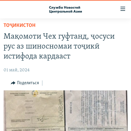
Ссылки
доступа
Вернуться
ТОҶИКИСТОН
к
О ПРОЕКТЕ
Мақомоти Чех гуфтанд, ҷосуси
основному
ПОДПИСКА
содержанию
рус аз шиносномаи тоҷикӣ
КОНТАКТЫ
Вернутся
истифода кардааст
к
RFE/RL ДИРЕКТ
главной
01 май, 2024
НАСТОЯЩЕЕ ВРЕМЯ
навигации
Вернутся
Поделиться
МИГРАНТ МЕДИА
к
поиску