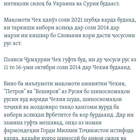
интиқоли силоҳ ба Украина ва Сурия будааст.
Мақомоти Чех ҳанӯз соли 2021 шубҳа карда буданд,
ки таркиши анбори аслиҳа дар соли 2014 дар
марзи ин кишвар бо Словакия кори дасти ҷосусони
рус аст.
Полиси Ҷумҳурии Чех гуфта буд, ин ду ҷосуси рус аз
11 то 16-уми октябри соли 2014 дар Чехия будаанд.
Бино ба маълумоти мақомоти амниятии Чехия,
"Петров" ва "Боширов" аз Русия бо шиносномаҳои
русии худ вориди Чехия шуда, шиносномаҳои
тоҷикӣ ва молдовиро танҳо ҳангоми вуруд ба
анбори аслиҳаи Врбетитсе ба кор бурдаанд. Дар ин
замина гуфта мешавад, онҳо аз номаи
фармондеҳии Горди Миллии Тоҷикистон истифода
карда, ҳадафи худро шиносоӣ бо анвои силоҳ ва