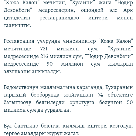
“Хожа Калон” мечитин, “Хусайни” жана “Нодир
Девонбеги” медреселерин, ошондой эле Арк
цитаделин реставрациядоо иштери менен
таанышты.
Реставрация учурунда чиновниктер "Кожа Калон"
мечитинде 731 миллион сум, “Хусайни”
медресесинде 216 миллион сум, “Нодир Девонбеги”
медресесинде 90 миллион сум кымырып
алышканы аныкталды.
Ведомствонун маалыматына караганда, Бухаранын
тарыхый борборунда жайгашкан 74 объектиге
багыттоочу белгилерди орнотууга бөлүнгөн 50
миллион сум да уурдалган.
Бул фактылар боюнча кылмыш иштери козголуп,
тергөө амалдары жүрүп жатат.