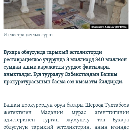
Иллюстрациялык сүрөт
Бухара облусунда тарыхый эстеликтерди
реставрациялоо учурунда 3 миллиард 340 миллион
сумдан ашык каражатты уурдоо фактылары
аныкталды. Бул тууралуу Өзбекстандын Башкы
прокуратурасынын басма сөз кызматы билдирди.
Башкы прокурордун орун басары Шерзод Тухтабоев
жетектеген Маданий мурас агенттигинин
адистеринен турган жумушчу топ Бухара
облусунун тарыхый эстеликтерин, анын ичинде