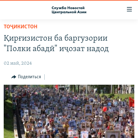
Ссылки
доступа
Вернуться
ТОҶИКИСТОН
к
О ПРОЕКТЕ
Қирғизистон ба баргузории
основному
ПОДПИСКА
содержанию
"Полки абадӣ" иҷозат надод
КОНТАКТЫ
Вернутся
к
02 май, 2024
RFE/RL ДИРЕКТ
главной
НАСТОЯЩЕЕ ВРЕМЯ
Поделиться
навигации
Вернутся
МИГРАНТ МЕДИА
к
поиску