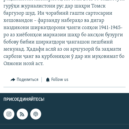
гурӯҳи журналистони рус дар шаҳри Томск
баргузор шуд. Ин чорабинӣ гашти сартосарии
хешовандон – фарзанду набераҳо ва дигар
наздикони ширкатдорони ҷанги солҳои 1941-1945-
ро аз хиёбонҳои марказии шаҳр бо аксҳои бузурги
бобову бибии ширкатдори ҷангашон пешбинӣ
мекунад. Ҳадафи аслӣ аз он арҷгузорӣ ба заҳмати
сарбози ҷанг ва қурбониҳои ӯ дар ин муқовимат бо
Олмони нозӣ аст.
Поделиться
Follow us
ПРИСОЕДИНЯЙТЕСЬ!