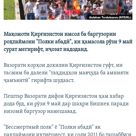
Мақомоти Қирғизистон имсол ба баргузории
роҳпаймоии "Полки абадӣ", ки ҳамасола рӯзи 9 май
сурат мегирифт, иҷозат надоданд.
Вазорати корҳои дохилии Қирғизистон гуфт, ин
тасмим ба далели "таҳдидҳои мавҷуда ба амнияти
ҷамъиятӣ" гирифта шудааст.
Пештар Вазорати дифои Қирғизистон ҳам хабар
дода буд, ки рӯзи 9 май дар шаҳри Бишкек паради
низомӣ баргузор намешавад.
"Бессмертный полк" ё "Полки абадӣ" як
раҳпаймоии ихтиёриест, ки соли 2011 бо ташаббуси