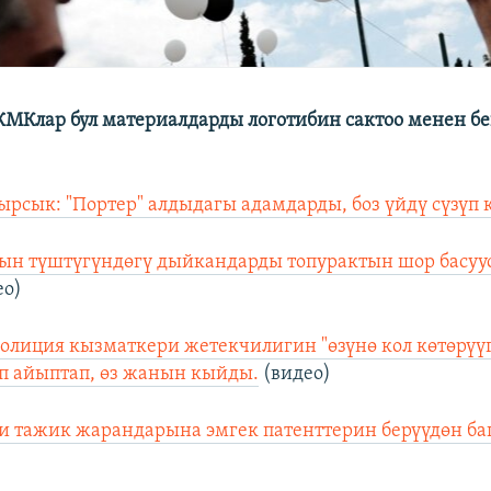
МКлар бул материалдарды логотибин сактоо менен бе
ырсык: "Портер" алдыдагы адамдарды, боз үйдү сүзүп 
ын түштүгүндөгү дыйкандарды топурактын шор басуу
ео)
полиция кызматкери жетекчилигин "өзүнө кол көтөрүү
п айыптап, өз жанын кыйды.
(видео)
и тажик жарандарына эмгек патенттерин берүүдөн ба