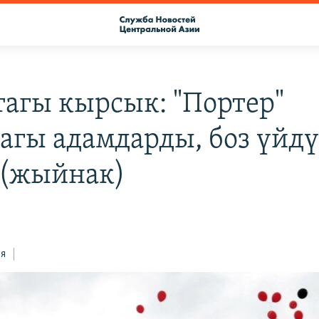
тагы кырсык: "Портер"
агы адамдарды, боз үйдү
 (жыйнак)
ся