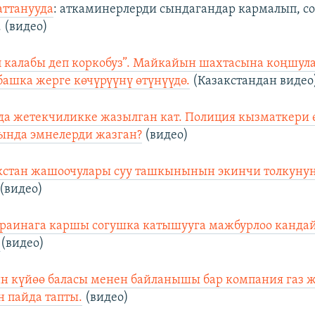
аттанууда
: аткаминерлерди сындагандар кармалып, со
 (видео)
п калабы деп коркобуз”. Майкайын шахтасына коңшул
ашка жерге көчүрүүнү өтүнүүдө.
(Казакстандан видео
а жетекчиликке жазылган кат. Полиция кызматкери 
дында эмнелерди жазган?
(видео)
стан жашоочулары суу ташкынынын экинчи толкуну
(видео)
раинага каршы согушка катышууга мажбурлоо кандай
?
(видео)
н күйөө баласы менен байланышы бар компания газ 
 пайда тапты.
(видео)