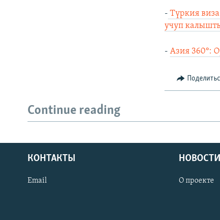
-
Түркия виза
учуп калышт
-
Азия 360°: 
Поделить
Continue reading
КОНТАКТЫ
НОВОСТИ
Email
О проекте