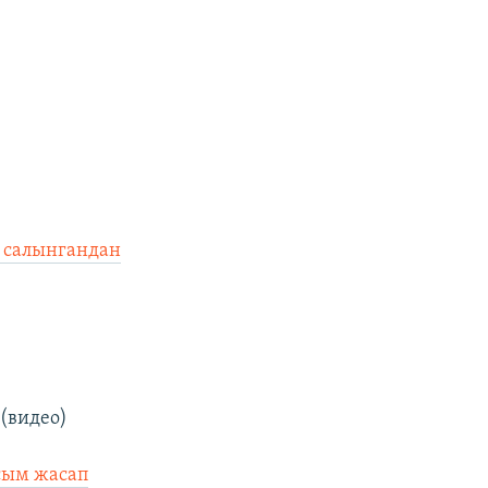
)
у салынгандан
(видео)
сым жасап