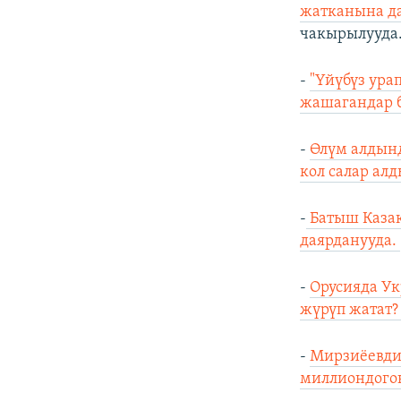
жатканына д
чакырылууда.
-
"Үйүбүз ура
жашагандар б
-
Өлүм алдынд
кол салар ал
-
Батыш Казак
даярданууда.
-
Орусияда Ук
жүрүп жатат
-
Мирзиёевди
миллиондогон