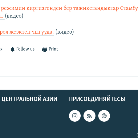
 режимин киргизгенден бер тажикстандыктар Стамбу
ы.
(видео)
Орол жээктен чыгууда.
(видео)
ся
Follow us
Print
 ЦЕНТРАЛЬНОЙ АЗИИ
ПРИСОЕДИНЯЙТЕСЬ!