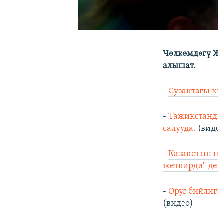
Чөлкөмдөгү Ж
алышат.
-
Сузактагы к
-
Тажикстанд
салууда.
(вид
-
Казакстан: 
жеткирди" де
-
Орус бийлиг
(видео)