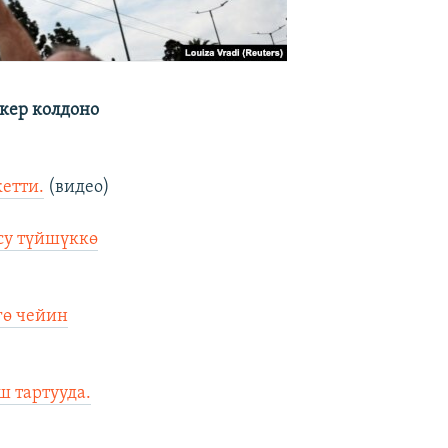
кер колдоно
кетти.
(видео)
су түйшүккө
гө чейин
ш тартууда.