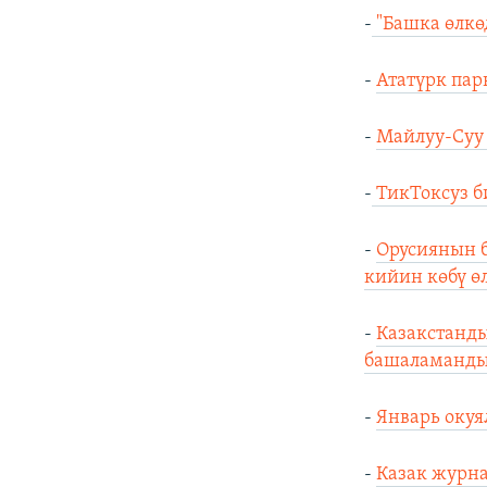
-
"Башка өлкө
-
Ататүрк пар
-
Майлуу-Суу 
-
ТикТоксуз б
-
Орусиянын б
кийин көбү ө
-
Казакстанд
башаламанды
-
Январь окуя
-
Казак журн