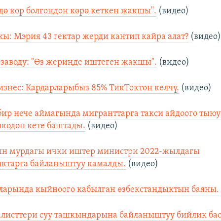
дө кор болгондон көрө кеткен жакшы".
(видео)
кы: Мэрия 43 гектар жерди кантип кайра алат?
(видео
заводу: "Өз жериңде иштеген жакшы".
(видео)
изнес: Кардарларыбыз 85% ТикТоктон келчү.
(видео)
ир нече аймагында мигранттарга такси айдоого тыю
лкөдөн кете баштады.
(видео)
ын мурдагы ички иштер министри 2022-жылдагы
ктарга байланыштуу камалды.
(видео)
ларында кыйноого кабылган өзбекстандыктын баяны.
алисттери суу ташкындарына байланыштуу бийлик ба