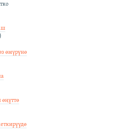
тко
аш
)
өз өмүрүнө
на
 өңүттө
жеткирүүдө